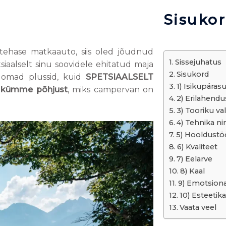
Sisuko
tehase matkaauto, siis oled jõudnud
Sissejuhatus
iaalselt sinu soovidele ehitatud maja
Sisukord
 omad plussid, kuid
SPETSIAALSELT
1) Isikupäras
n
kümme põhjust
, miks campervan on
2) Erilahend
3) Tooriku va
4) Tehnika ni
5) Hooldustö
6) Kvaliteet
7) Eelarve
8) Kaal
9) Emotsiona
10) Esteetika
Vaata veel