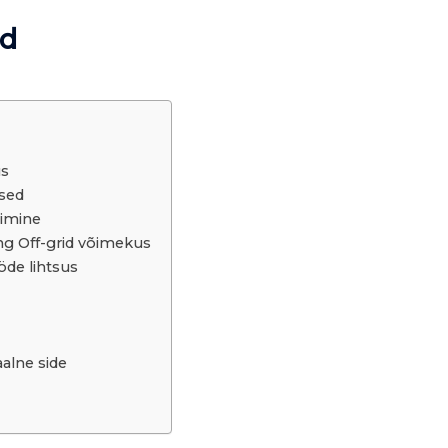
rd
us
used
limine
ng Off-grid võimekus
öde lihtsus
alne side