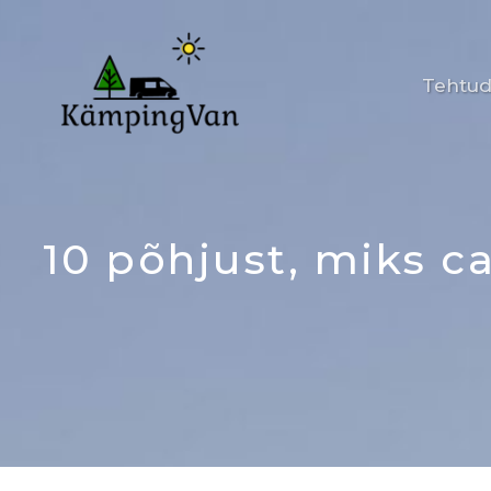
Skip
to
content
Tehtud
10 põhjust, miks 