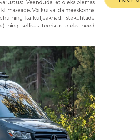
ENNE M
savarustust. Veenduda, et oleks olemas
i kliimaseade. Või kui valida meeskonna
kohti ning ka küljeaknad. Istekohtade
e) ning sellises toorikus oleks need