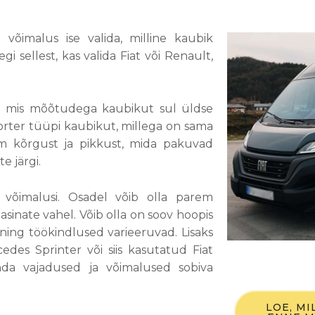
võimalus ise valida, milline kaubik
i sellest, kas valida Fiat või Renault,
ada mis mõõtudega kaubikut sul üldse
rter tüüpi kaubikut, millega on sama
um kõrgust ja pikkust, mida pakuvad
e järgi.
 võimalusi. Osadel võib olla parem
asinate vahel. Võib olla on soov hoopis
ning töökindlused varieeruvad. Lisaks
des Sprinter või siis kasutatud Fiat
nda vajadused ja võimalused sobiva
LOE, M