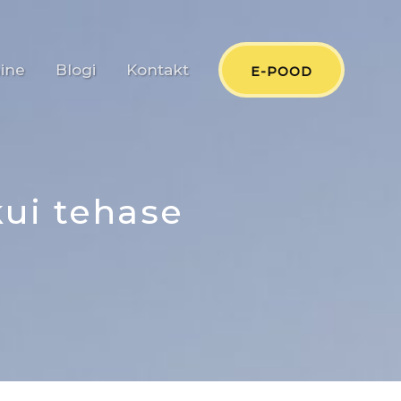
ine
Blogi
Kontakt
E-POOD
ui tehase