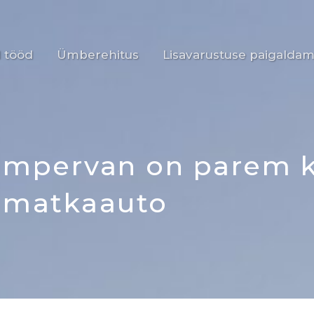
 tööd
Ümberehitus
Lisavarustuse paigaldam
campervan on parem k
matkaauto