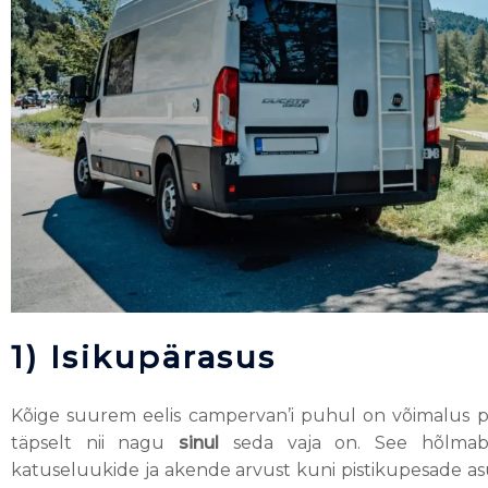
1) Isikupärasus
Kõige suurem eelis campervan’i puhul on võimalus p
täpselt nii nagu
sinul
seda vaja on. See hõlmab a
katuseluukide ja akende arvust kuni pistikupesade as