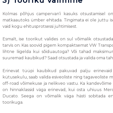
3) Tooriku valimine
Kolmas põhjus campervan’i kasuks otsustamisel on 
matkaautoks ümber ehitada. Tingimata ei ole juttu iseg
vaid kogu ehitusprotsessi juhtimisest.
Esmalt, ise toorikut valides on sul võimalik otsust
tarvis on. Kas soovid pigem kompaktsemat VW Transpo
lihtne liigelda kui sõiduautoga? Või tahad maksim
suuremad kaubikud? Saad otsustada ja valida oma taht
Erinevat tüüpi kaubikud pakuvad palju erinevaid
kütusekulu, saab valida esiveoliste ning tagaveoliste m
off-road võimekuse ja nelikveo vastu. Ka kandevõime 
on hinnaklassid väga erinevad, kui osta uhiuus Merce
Ducato. Seega on võimalik väga hästi sobitada e
toorikuga.