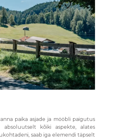
anna paika asjade ja mööbli paigutus
bsoluutselt kõiki aspekte, alates
ukohtadeni, saab iga elemendi täpselt