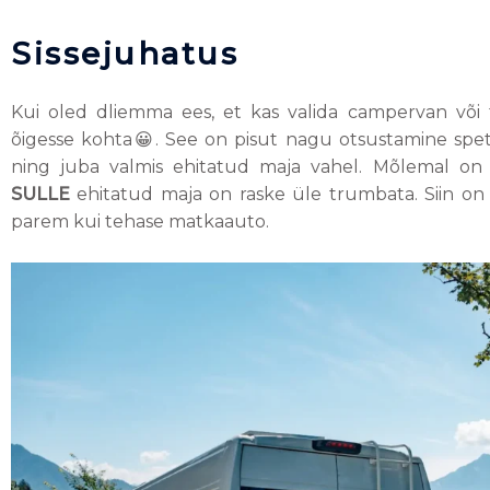
Sissejuhatus
Kui oled dliemma ees, et kas valida campervan või 
õigesse kohta
😀.
See on pisut nagu otsustamine spets
ning juba valmis ehitatud maja vahel. Mõlemal on
SULLE
ehitatud maja on raske üle trumbata. Siin o
parem kui tehase matkaauto.