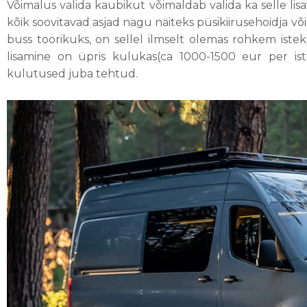
Võimalus valida kaubikut võimaldab valida ka selle li
kõik soovitavad asjad nagu näiteks püsikiirusehoidja võ
buss toorikuks, on sellel ilmselt olemas rohkem iste
lisamine on üpris kulukas(ca 1000-1500 eur per ist
kulutused juba tehtud.