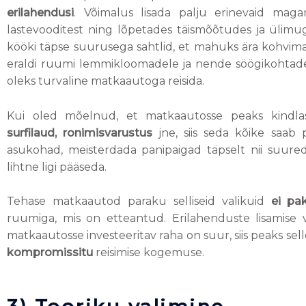
erilahendusi
. Võimalus lisada palju erinevaid magami
lastevooditest ning lõpetades täismõõtudes ja ülimu
kööki täpse suurusega sahtlid, et mahuks ära kohvimas
eraldi ruumi lemmikloomadele ja nende söögikohtadel
oleks turvaline matkaautoga reisida.
Kui oled mõelnud, et matkaautosse peaks kindl
surfilaud, ronimisvarustus
jne, siis seda kõike saab 
asukohad, meisterdada panipaigad täpselt nii suured
lihtne ligi pääseda.
Tehase matkaautod paraku selliseid valikuid
ei pa
ruumiga, mis on etteantud. Erilahenduste lisamis
matkaautosse investeeritav raha on suur, siis peaks se
kompromissitu
reisimise kogemuse.