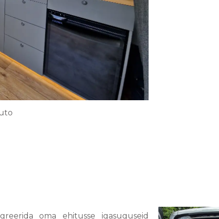
uto
reerida oma ehitusse igasuguseid