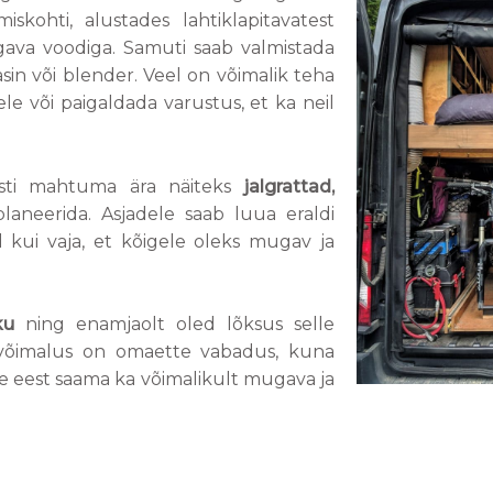
skohti, alustades lahtiklapitavatest
gava voodiga. Samuti saab valmistada
in või blender. Veel on võimalik teha
e või paigaldada varustus, et ka neil
asti mahtuma ära näiteks
jalgrattad,
planeerida. Asjadele saab luua eraldi
 kui vaja, et kõigele oleks mugav ja
ku
ning enamjaolt oled lõksus selle
e võimalus on omaette vabadus, kuna
lle eest saama ka võimalikult mugava ja