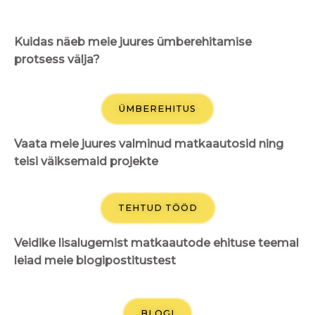
Kuidas näeb meie juures ümberehitamise
protsess välja?
ÜMBEREHITUS
Vaata meie juures valminud matkaautosid ning
teisi väiksemaid projekte
TEHTUD TÖÖD
Veidike lisalugemist matkaautode ehituse teemal
leiad meie blogipostitustest
BLOGI