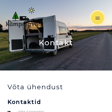
Skip
MAIN
to
content
MEN
Kontakt
Võta ühendust
Kontaktid