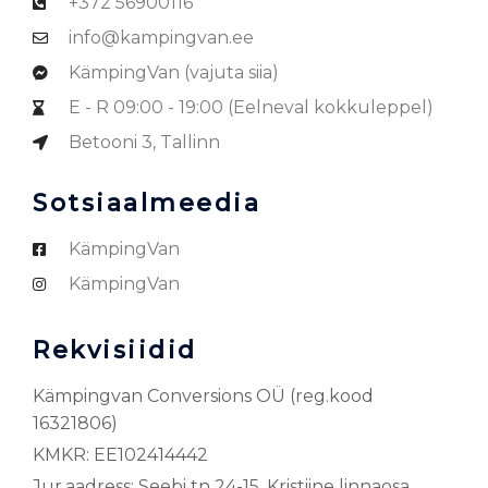
+372 56900116
info@kampingvan.ee
KämpingVan (vajuta siia)
E - R 09:00 - 19:00 (Eelneval kokkuleppel)
Betooni 3, Tallinn
Sotsiaalmeedia
KämpingVan
KämpingVan
Rekvisiidid
Kämpingvan Conversions OÜ (reg.kood
16321806)
KMKR: EE102414442
Jur.aadress: Seebi tn 24-15, Kristiine linnaosa,