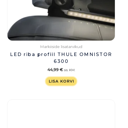
Markiiside lisatarvikud
LED riba profiil THULE OMNISTOR
6300
44,99
€
sis. KM.
LISA KORVI