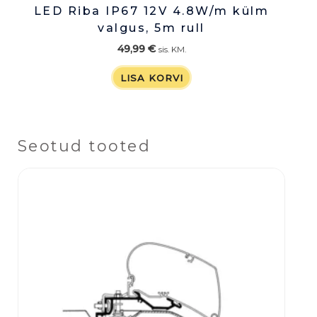
LED Riba IP67 12V 4.8W/m külm
valgus, 5m rull
49,99
€
sis. KM.
LISA KORVI
Seotud tooted