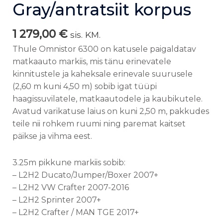
Gray/antratsiit korpus
1 279,00
€
sis. KM.
Thule Omnistor 6300 on katusele paigaldatav
matkaauto markiis, mis tänu erinevatele
kinnitustele ja kaheksale erinevale suurusele
(2,60 m kuni 4,50 m) sobib igat tüüpi
haagissuvilatele, matkaautodele ja kaubikutele.
Avatud varikatuse laius on kuni 2,50 m, pakkudes
teile nii rohkem ruumi ning paremat kaitset
päikse ja vihma eest.
3.25m pikkune markiis sobib:
– L2H2 Ducato/Jumper/Boxer 2007+
– L2H2 VW Crafter 2007-2016
– L2H2 Sprinter 2007+
– L2H2 Crafter / MAN TGE 2017+