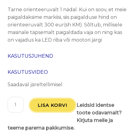
Tarne orienteeruvalt 1 nädal. Kui on soov, et meie
paigaldaksime markiisi, siis paigalduse hind on
orienteeruvalt 300 eur(sh KM). Sõltub, millisele
masinale täpsemalt paigaldada vaja on ning kas
on vajadus ka LED riba või mootori järgi
KASUTUSJUHEND
KASUTUSVIDEO
Saadaval järeltellimisel
LISA KORVI
Leidsid identse
toote odavamalt?
Kirjuta meile ja
teeme parema pakkumise.