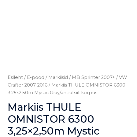
Esileht
/
E-pood
/
Markiisid
/
MB Sprinter 2007+ / VW
Crafter 2007-2016
/ Markiis THULE OMNISTOR 6300
3,25×2,50m Mystic Gray/antratsiit korpus
Markiis THULE
OMNISTOR 6300
3,25×2,50m Mystic