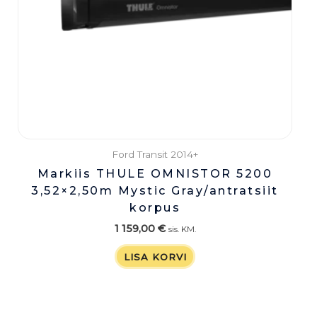
Ford Transit 2014+
Markiis THULE OMNISTOR 5200
3,52×2,50m Mystic Gray/antratsiit
korpus
1 159,00
€
sis. KM.
LISA KORVI