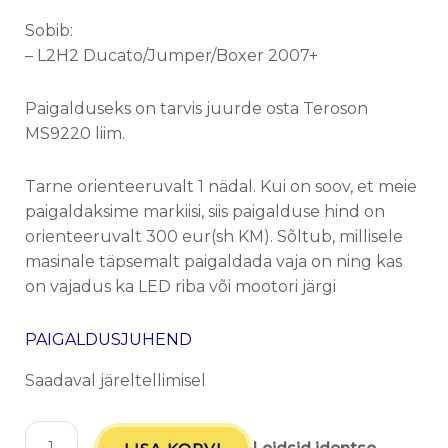
Sobib:
– L2H2 Ducato/Jumper/Boxer 2007+
Paigalduseks on tarvis juurde osta Teroson
MS9220 liim.
Tarne orienteeruvalt 1 nädal. Kui on soov, et meie
paigaldaksime markiisi, siis paigalduse hind on
orienteeruvalt 300 eur(sh KM). Sõltub, millisele
masinale täpsemalt paigaldada vaja on ning kas
on vajadus ka LED riba või mootori järgi
PAIGALDUSJUHEND
Saadaval järeltellimisel