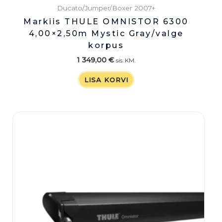
Ducato/Jumper/Boxer 2007+
Markiis THULE OMNISTOR 6300
4,00×2,50m Mystic Gray/valge
korpus
1 349,00
€
sis. KM.
LISA KORVI