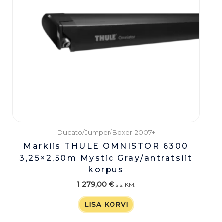
Ducato/Jumper/Boxer 2007+
Markiis THULE OMNISTOR 6300
3,25×2,50m Mystic Gray/antratsiit
korpus
1 279,00
€
sis. KM.
LISA KORVI