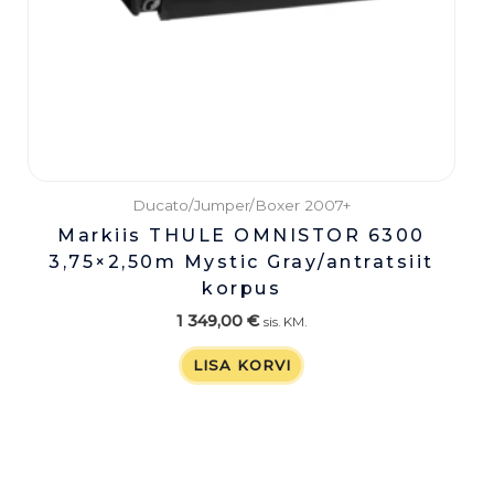
Ducato/Jumper/Boxer 2007+
Markiis THULE OMNISTOR 6300
3,75×2,50m Mystic Gray/antratsiit
korpus
1 349,00
€
sis. KM.
LISA KORVI