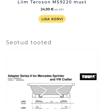
Liim Teroson MS9220 must
24,99
€
sis. KM.
LISA KORVI
Seotud tooted