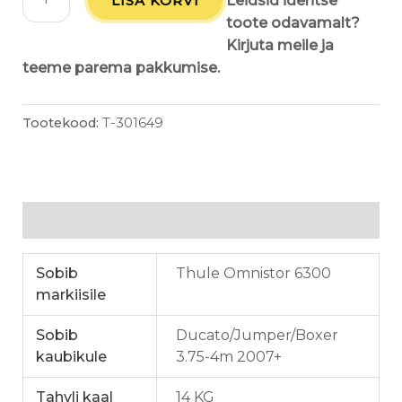
LISA KORVI
Leidsid identse
toote odavamalt?
Kirjuta meile ja
teeme parema pakkumise.
Tootekood:
T-301649
Lisainfo
Sobib
Thule Omnistor 6300
markiisile
Sobib
Ducato/Jumper/Boxer
kaubikule
3.75-4m 2007+
Tahvli kaal
14 KG