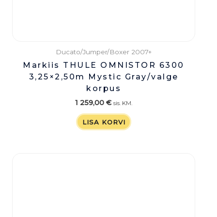
Ducato/Jumper/Boxer 2007+
Markiis THULE OMNISTOR 6300
3,25×2,50m Mystic Gray/valge
korpus
1 259,00
€
sis. KM.
LISA KORVI