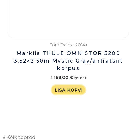
Ford Transit 2014+
Markiis THULE OMNISTOR 5200
3,52×2,50m Mystic Gray/antratsiit
korpus
1 159,00
€
sis. KM.
LISA KORVI
« Kõik tooted