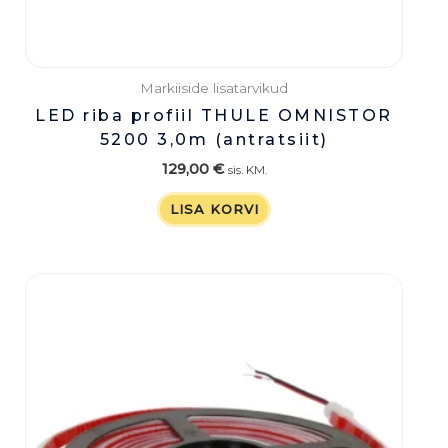
Markiiside lisatarvikud
LED riba profiil THULE OMNISTOR
5200 3,0m (antratsiit)
129,00
€
sis. KM.
LISA KORVI