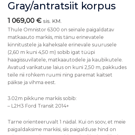
Gray/antratsiit korpus
1 069,00
€
sis. KM.
Thule Omnistor 6300 on seinale paigaldatav
matkaauto markiis, mis tänu erinevatele
kinnitustele ja kaheksale erinevale suurusele
(2,60 m kuni 4,50 m) sobib igat tüüpi
haagissuvilatele, matkaautodele ja kaubikutele.
Avatud varikatuse laius on kuni 2,50 m, pakkudes
teile nii rohkem ruumi ning paremat kaitset
päikse ja vihma eest.
3.02m pikkune markiis sobib:
– L2H3 Ford Transit 2014+
Tarne orienteeruvalt 1 nädal. Kui on soov, et meie
paigaldaksime markiisi, siis paigalduse hind on