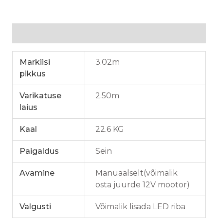
Lisainfo
Markiisi
3.02m
pikkus
Varikatuse
2.50m
laius
Kaal
22.6 KG
Paigaldus
Sein
Avamine
Manuaalselt(võimalik
osta juurde 12V mootor)
Valgusti
Võimalik lisada LED riba