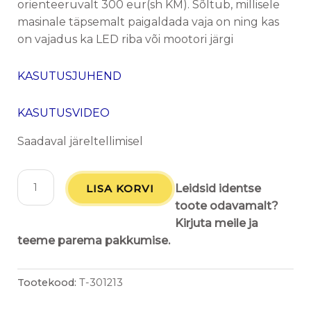
orienteeruvalt 300 eur(sh KM). Sõltub, millisele
masinale täpsemalt paigaldada vaja on ning kas
on vajadus ka LED riba või mootori järgi
KASUTUSJUHEND
KASUTUSVIDEO
Saadaval järeltellimisel
LISA KORVI
Leidsid identse
toote odavamalt?
Kirjuta meile ja
teeme parema pakkumise.
Tootekood:
T-301213