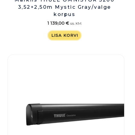
3,52×2,50m Mystic Gray/valge
korpus
1 139,00
€
sis. KM.
LISA KORVI