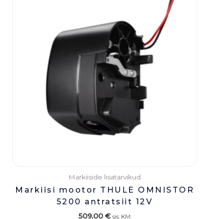
Markiiside lisatarvikud
Markiisi mootor THULE OMNISTOR
5200 antratsiit 12V
509,00
€
sis. KM.