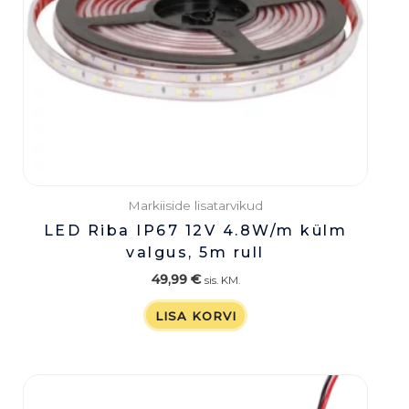
Markiiside lisatarvikud
LED Riba IP67 12V 4.8W/m külm
valgus, 5m rull
49,99
€
sis. KM.
LISA KORVI