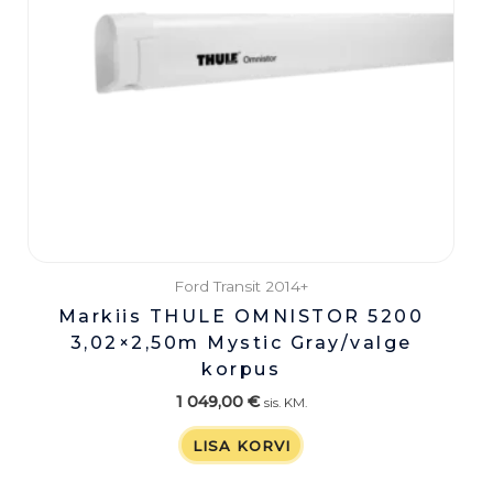
Ford Transit 2014+
Markiis THULE OMNISTOR 5200
3,02×2,50m Mystic Gray/valge
korpus
1 049,00
€
sis. KM.
LISA KORVI