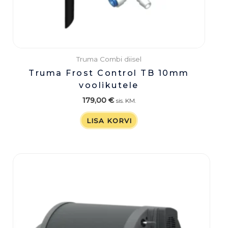
Truma Combi diisel
Truma Frost Control TB 10mm
voolikutele
179,00
€
sis. KM.
LISA KORVI