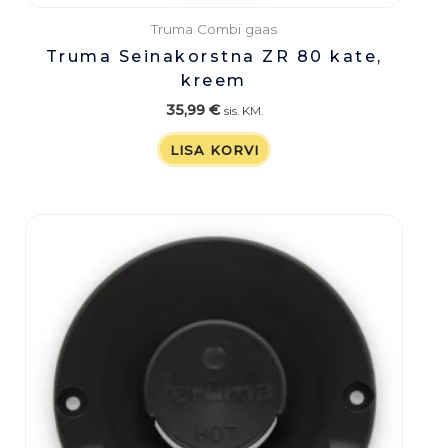
Truma Combi gaas
Truma Seinakorstna ZR 80 kate,
kreem
35,99
€
sis. KM.
LISA KORVI