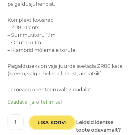
paigaldusjuhendist.
Komplekt koosneb:
– ZR80 flants
– Summutitoru 1.1m
– Õhutoru 1m
– Klambrid mõlemale torule
Paigalduseks on vaja juurde soetada ZR80 kate
(kreem, valge, helehall, must, antratsiit).
Tarneaeg orienteeruvalt 2 nädalat.
Saadaval järeltellimisel
LISA KORVI
Leidsid identse
toote odavamalt?