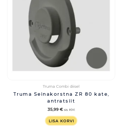
Truma Combi diisel
Truma Seinakorstna ZR 80 kate,
antratsiit
35,99
€
sis. KM.
LISA KORVI