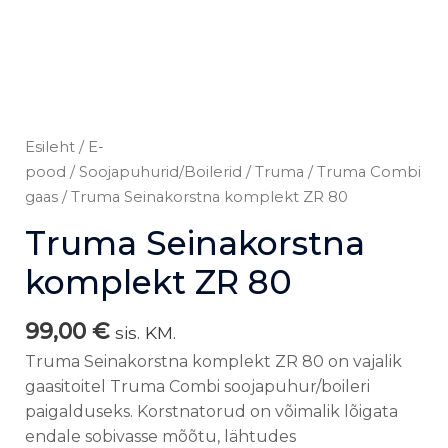
Esileht
/
E-
pood
/
Soojapuhurid/Boilerid
/
Truma
/
Truma Combi
gaas
/ Truma Seinakorstna komplekt ZR 80
Truma Seinakorstna
komplekt ZR 80
99,00
€
sis. KM.
Truma Seinakorstna komplekt ZR 80 on vajalik
gaasitoitel Truma Combi soojapuhur/boileri
paigalduseks. Korstnatorud on võimalik lõigata
endale sobivasse mõõtu, lähtudes