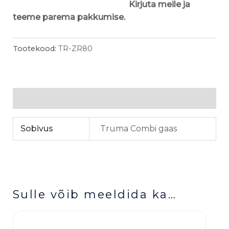
Kirjuta meile ja
teeme parema pakkumise.
Tootekood:
TR-ZR80
Lisainfo
Sobivus
Truma Combi gaas
Sulle võib meeldida ka…