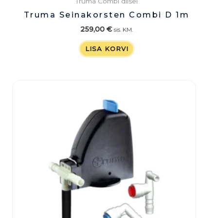
Truma Combi diisel
Truma Seinakorsten Combi D 1m
259,00
€
sis. KM.
LISA KORVI