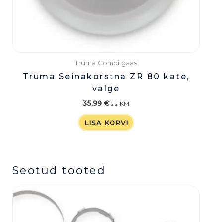
Truma Combi gaas
Truma Seinakorstna ZR 80 kate,
valge
35,99
€
sis. KM.
LISA KORVI
Seotud tooted