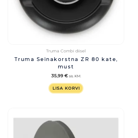
Truma Combi diisel
Truma Seinakorstna ZR 80 kate,
must
35,99
€
sis. KM.
LISA KORVI