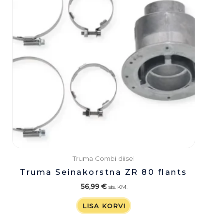
Truma Combi diisel
Truma Seinakorstna ZR 80 flants
56,99
€
sis. KM.
LISA KORVI