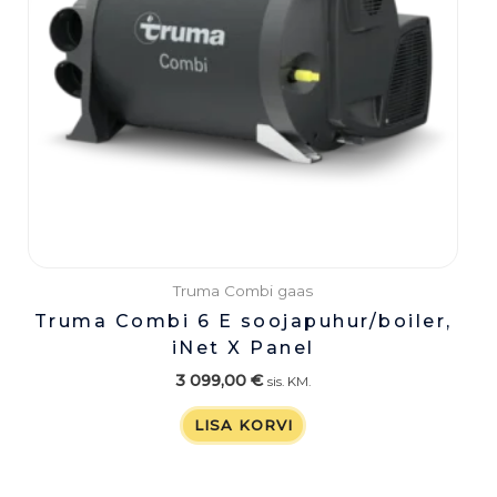
Truma Combi gaas
Truma Combi 6 E soojapuhur/boiler,
iNet X Panel
3 099,00
€
sis. KM.
LISA KORVI