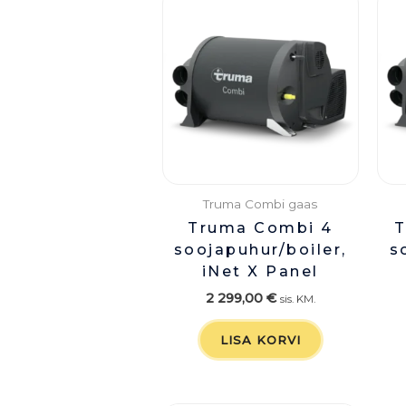
Truma Combi gaas
Truma Combi 4
T
soojapuhur/boiler,
s
iNet X Panel
2 299,00
€
sis. KM.
LISA KORVI