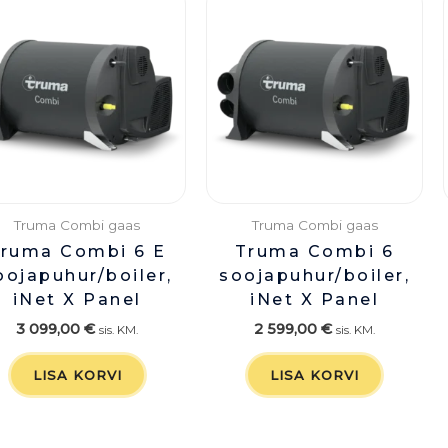
Truma Combi gaas
Truma Combi gaas
ruma Combi 6 E
Truma Combi 6
oojapuhur/boiler,
soojapuhur/boiler,
iNet X Panel
iNet X Panel
3 099,00
€
2 599,00
€
sis. KM.
sis. KM.
LISA KORVI
LISA KORVI