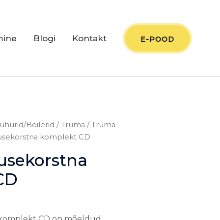
mine
Blogi
Kontakt
E-POOD
uhurid/Boilerid
/
Truma
/
Truma
usekorstna komplekt CD
usekorstna
CD
 komplekt CD on mõeldud