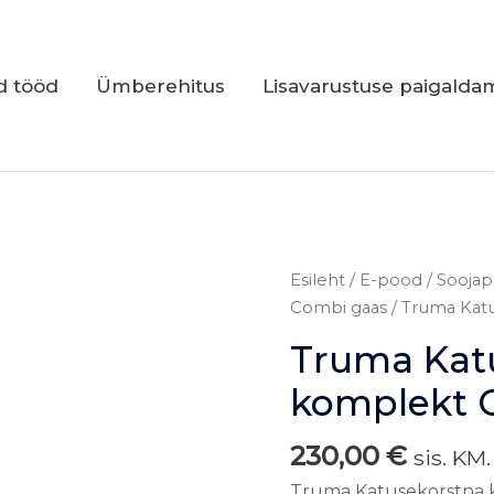
d tööd
Ümberehitus
Lisavarustuse paigalda
Truma
Esileht
/
E-pood
/
Soojap
Katusekorstna
Combi gaas
/ Truma Kat
komplekt
Truma Kat
CD
kogus
komplekt 
230,00
€
sis. KM.
Truma Katusekorstna