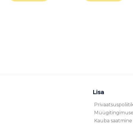
Lisa
Privaatsuspoliiti
Müügitingimus
Kauba saatmine 