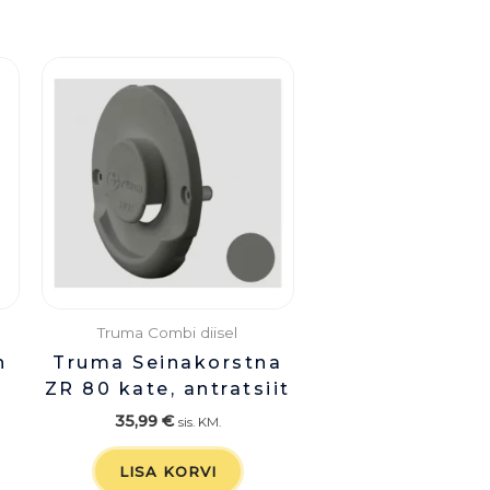
Truma Combi diisel
n
Truma Seinakorstna
ZR 80 kate, antratsiit
35,99
€
sis. KM.
LISA KORVI