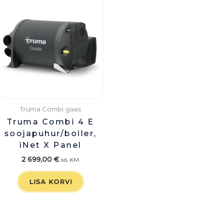
Truma Combi gaas
Truma Combi 4 E
soojapuhur/boiler,
iNet X Panel
2 699,00
€
sis. KM.
LISA KORVI