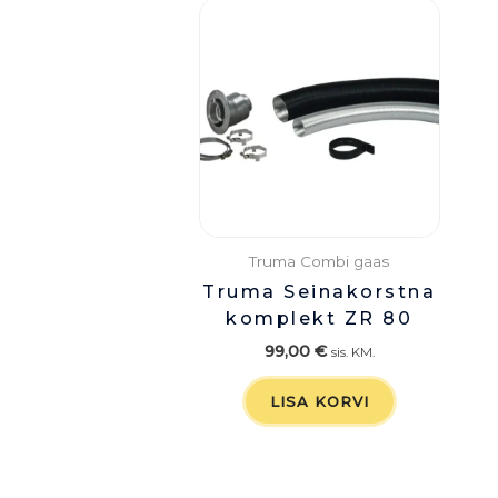
Truma Combi gaas
Truma Seinakorstna
komplekt ZR 80
99,00
€
sis. KM.
LISA KORVI