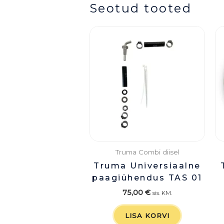
Seotud tooted
Truma Combi diisel
Truma Universiaalne
paagiühendus TAS 01
75,00
€
sis. KM.
LISA KORVI