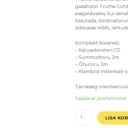
gaasitoitel Truma Comb
paigalduseks, kui seina
kasutada. Korstnatorud
sobivasse mõõt, lähtud
Komplekt koosneb:
– Katusekorsten CD
– Summutitoru 3m
– Õhutoru 3m
– Klambrid mõlemale t
Tarneaeg orienteeruval
Saadaval järeltellimisel
LISA KOR