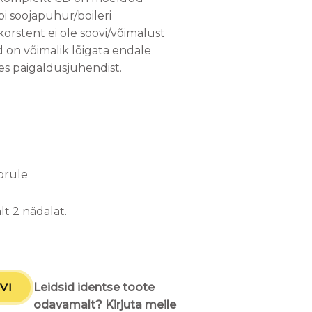
i soojapuhur/boileri
korstent ei ole soovi/võimalust
 on võimalik lõigata endale
es paigaldusjuhendist.
orule
t 2 nädalat.
VI
Leidsid identse toote
odavamalt? Kirjuta meile