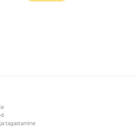
ka
ed
ja tagastamine