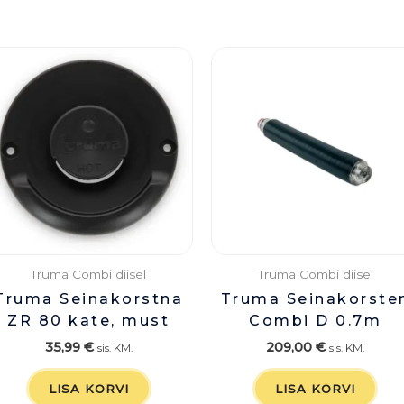
Truma Combi diisel
Truma Combi diisel
Truma Seinakorstna
Truma Seinakorste
ZR 80 kate, must
Combi D 0.7m
35,99
€
209,00
€
sis. KM.
sis. KM.
LISA KORVI
LISA KORVI