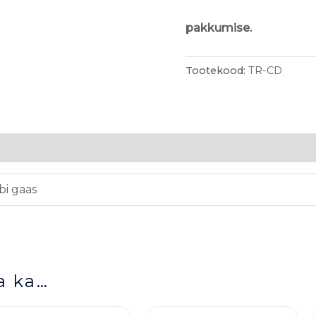
pakkumise.
Tootekood:
TR-CD
i gaas
a ka…