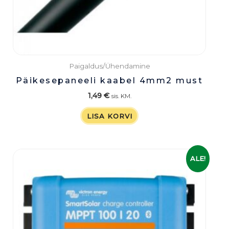
Paigaldus/Ühendamine
Päikesepaneeli kaabel 4mm2 must
1,49
€
sis. KM.
LISA KORVI
Algne
Praegune
ALE!
hind
hind
oli:
on:
119,00 €.
89,00 €.