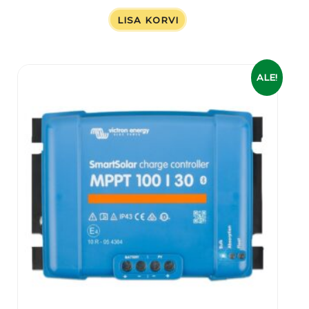
LISA KORVI
Algne
Praegune
ALE!
hind
hind
oli:
on:
169,00 €.
125,00 €.