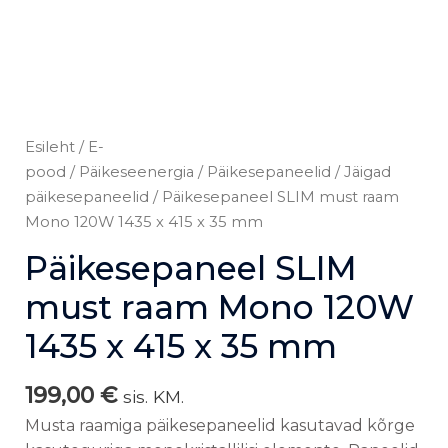
kogus
Esileht
/
E-
pood
/
Päikeseenergia
/
Päikesepaneelid
/
Jäigad
päikesepaneelid
/ Päikesepaneel SLIM must raam
Mono 120W 1435 x 415 x 35 mm
Päikesepaneel SLIM
must raam Mono 120W
1435 x 415 x 35 mm
199,00
€
sis. KM.
Musta raamiga päikesepaneelid kasutavad kõrge