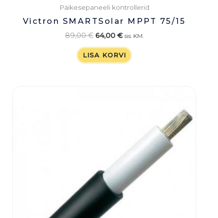
Päikesepaneeli kontrollerid
Victron SMARTSolar MPPT 75/15
89,00
€
64,00
€
sis. KM.
LISA KORVI