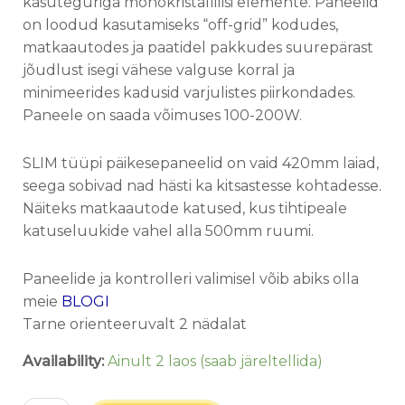
kasuteguriga monokristallilisi elemente. Paneelid
on loodud kasutamiseks “off-grid” kodudes,
matkaautodes ja paatidel pakkudes suurepärast
jõudlust isegi vähese valguse korral ja
minimeerides kadusid varjulistes piirkondades.
Paneele on saada võimuses 100-200W.
SLIM tüüpi päikesepaneelid on vaid 420mm laiad,
seega sobivad nad hästi ka kitsastesse kohtadesse.
Näiteks matkaautode katused, kus tihtipeale
katuseluukide vahel alla 500mm ruumi.
Paneelide ja kontrolleri valimisel võib abiks olla
meie
BLOGI
Tarne orienteeruvalt 2 nädalat
Availability:
Ainult 2 laos (saab järeltellida)