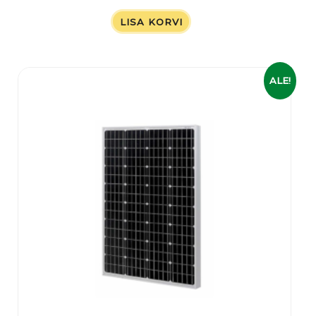
LISA KORVI
Algne
Praegune
ALE!
hind
hind
oli:
on:
109,00 €.
89,00 €.