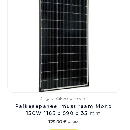
Jäigad päikesepaneelid
Päikesepaneel must raam Mono
130W 1165 x 590 x 35 mm
129,00
€
sis. KM.