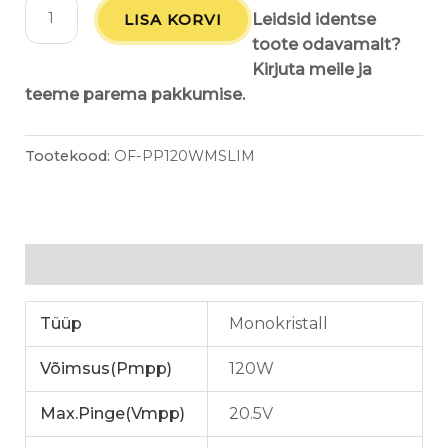
LISA KORVI
Leidsid identse
toote odavamalt?
Kirjuta meile ja
teeme parema pakkumise.
Tootekood:
OF-PP120WMSLIM
Lisainfo
Tüüp
Monokristall
Võimsus(Pmpp)
120W
Max.Pinge(Vmpp)
20.5V