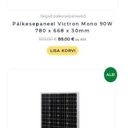
Jäigad päikesepaneelid
Päikesepaneel Victron Mono 90W
780 x 668 x 30mm
109,00
€
89,00
€
sis. KM.
LISA KORVI
Algne
Praegune
ALE!
hind
hind
oli:
on:
159,00 €.
139,00 €.