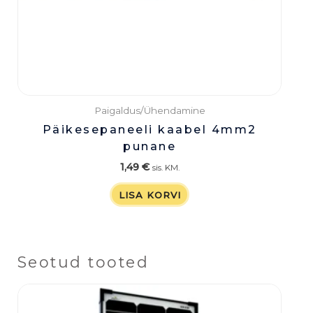
Paigaldus/Ühendamine
Päikesepaneeli kaabel 4mm2
punane
1,49
€
sis. KM.
LISA KORVI
Seotud tooted