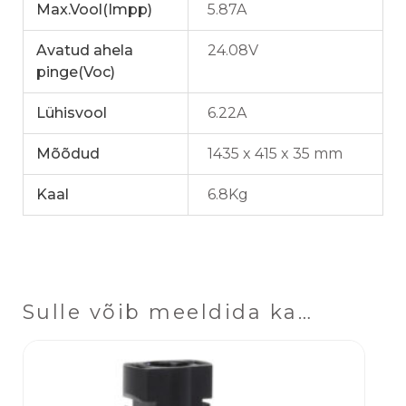
Max.Vool(Impp)
5.87A
Avatud ahela
24.08V
pinge(Voc)
Lühisvool
6.22A
Mõõdud
1435 x 415 x 35 mm
Kaal
6.8Kg
Sulle võib meeldida ka…