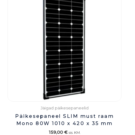
Jäigad päikesepaneelid
Päikesepaneel SLIM must raam
Mono 80W 1010 x 420 x 35 mm
159,00
€
sis. KM.