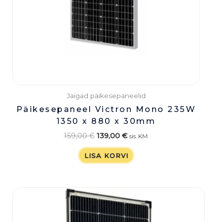
Jäigad päikesepaneelid
Päikesepaneel Victron Mono 235W
1350 x 880 x 30mm
159,00
€
139,00
€
sis. KM.
LISA KORVI