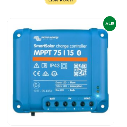
Algne
Praegune
ALE!
hind
hind
oli:
on:
89,00 €.
64,00 €.