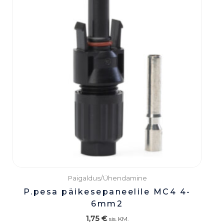
Paigaldus/Ühendamine
P.pesa päikesepaneelile MC4 4-
6mm2
1,75
€
sis. KM.