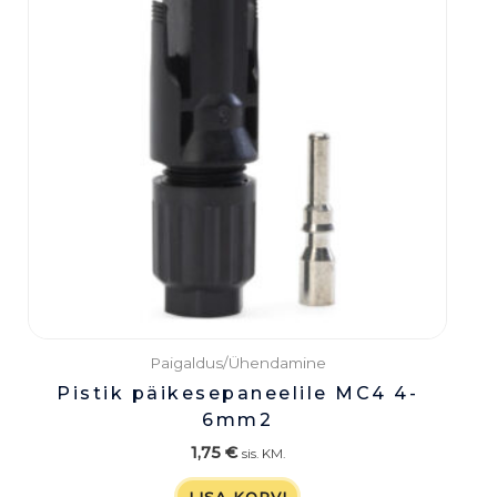
Paigaldus/Ühendamine
Pistik päikesepaneelile MC4 4-
6mm2
1,75
€
sis. KM.
LISA KORVI