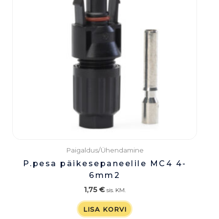
Paigaldus/Ühendamine
P.pesa päikesepaneelile MC4 4-
6mm2
1,75
€
sis. KM.
LISA KORVI