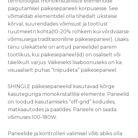
tehnoloogiat monokristalliliste elementide
paigutamisel päikesepaneeli korpusesse. See
võimaldab elementidel olla tihedalt üksteise
kõrval, suurendades võimsust ja tootlust
ruutmeetri kohta(10-20% rohkem kui võrdväärse
võimsusega traditsiooniline päikesepaneel). Lisaks
tänu ülekattele on antud paneelidel parem
tootlikus, kui päikesepaneel(id) on osaliselt või
täielikult varjus. Väikeseks lisaboonuseks on ka
visuaalselt puhas “triipudeta” päikesepaneel.
SHINGLE päikesepaneelid kasutavad kõrge
kasuteguriga monokristallilisi elemente. Paneelid
on loodud kasutamiseks “off-grid” kodudes,
matkaautodes ja paatides. Paneele on saada
võimuses 100-180W.
Paneelide ja kontrolleri valimisel võib abiks olla