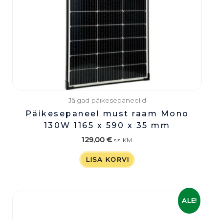
Jäigad päikesepaneelid
Päikesepaneel must raam Mono
130W 1165 x 590 x 35 mm
129,00
€
sis. KM.
LISA KORVI
Algne
Praegune
ALE!
hind
hind
oli:
on: