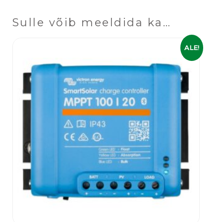
Sulle võib meeldida ka…
Algne
Praegune
ALE!
hind
hind
oli:
on:
119,00 €.
89,00 €.