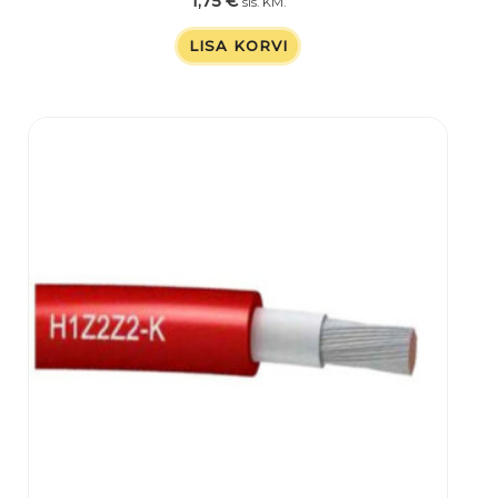
1,75
€
sis. KM.
LISA KORVI