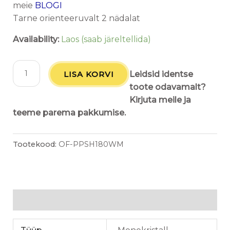
meie
BLOGI
Tarne orienteeruvalt 2 nädalat
Availability:
Laos (saab järeltellida)
LISA KORVI
Leidsid identse
toote odavamalt?
Kirjuta meile ja
teeme parema pakkumise.
Tootekood:
OF-PPSH180WM
Lisainfo