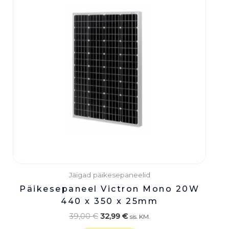
39,00 €.
32,99 €.
Jäigad päikesepaneelid
Päikesepaneel Victron Mono 20W
440 x 350 x 25mm
39,00
€
32,99
€
sis. KM.