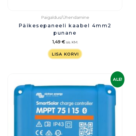
Paigaldus/Ühendamine
Päikesepaneeli kaabel 4mm2
punane
1,49
€
sis. KM.
LISA KORVI
Algne
Praegune
ALE!
hind
hind
oli:
on:
89,00 €.
64,00 €.