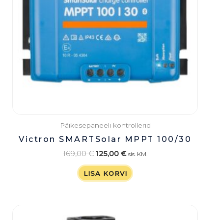
Päikesepaneeli kontrollerid
Victron SMARTSolar MPPT 100/30
169,00
€
125,00
€
sis. KM.
LISA KORVI