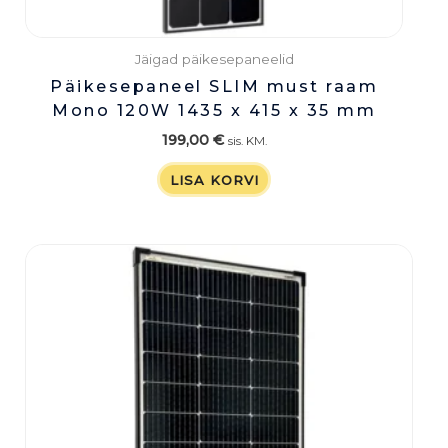
Jäigad päikesepaneelid
Päikesepaneel SLIM must raam
Mono 120W 1435 x 415 x 35 mm
199,00
€
sis. KM.
LISA KORVI