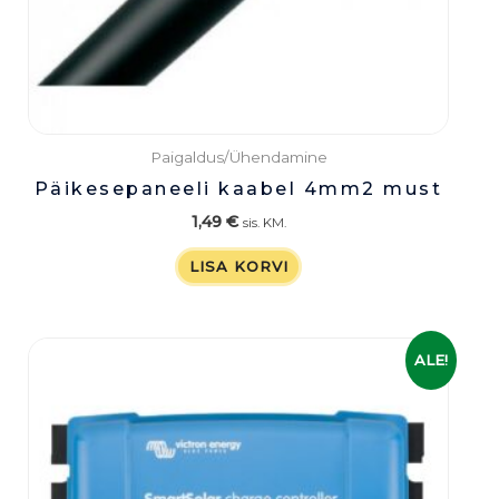
Paigaldus/Ühendamine
Päikesepaneeli kaabel 4mm2 must
1,49
€
sis. KM.
LISA KORVI
Algne
Praegune
ALE!
hind
hind
oli:
on:
169,00 €.
125,00 €.