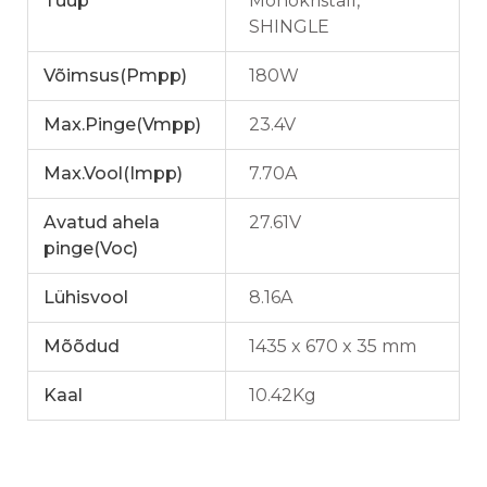
Tüüp
Monokristall,
SHINGLE
Võimsus(Pmpp)
180W
Max.Pinge(Vmpp)
23.4V
Max.Vool(Impp)
7.70A
Avatud ahela
27.61V
pinge(Voc)
Lühisvool
8.16A
Mõõdud
1435 x 670 x 35 mm
Kaal
10.42Kg