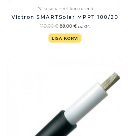
Päikesepaneeli kontrollerid
Victron SMARTSolar MPPT 100/20
119,00
€
89,00
€
sis. KM.
LISA KORVI