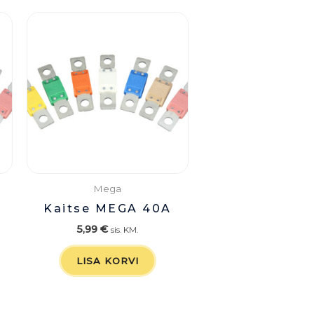
Mega
Kaitse MEGA 40A
5,99
€
sis. KM.
LISA KORVI