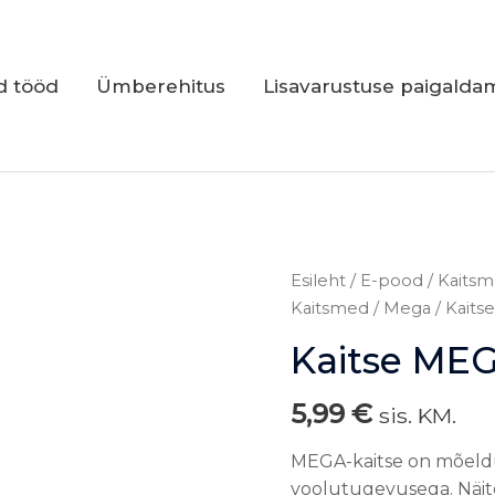
d tööd
Ümberehitus
Lisavarustuse paigalda
Kaitse
Esileht
/
E-pood
/
Kaitsm
MEGA
Kaitsmed
/
Mega
/ Kait
250A
Kaitse ME
kogus
5,99
€
sis. KM.
MEGA-kaitse on mõeld
voolutugevusega. Näi