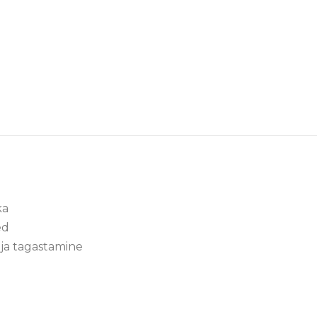
ka
ed
ja tagastamine