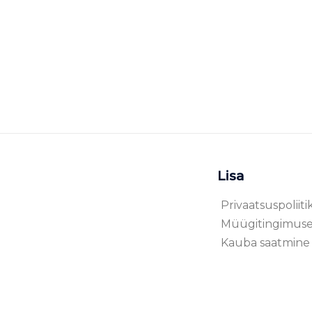
Lisa
Privaatsuspoliiti
Müügitingimus
Kauba saatmine 