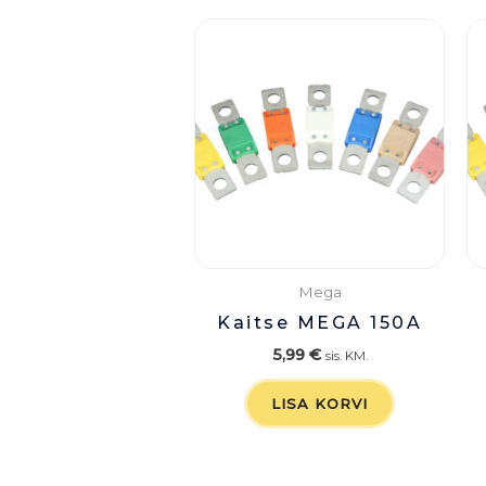
Mega
Kaitse MEGA 150A
5,99
€
sis. KM.
LISA KORVI