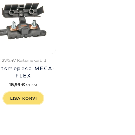
12V/24V Kaitsmekarbid
itsmepesa MEGA-
FLEX
18,99
€
sis. KM.
LISA KORVI