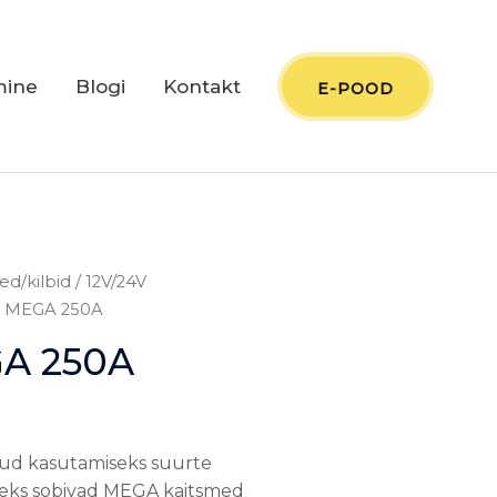
mine
Blogi
Kontakt
E-POOD
ed/kilbid
/
12V/24V
se MEGA 250A
GA 250A
ud kasutamiseks suurte
teks sobivad MEGA kaitsmed