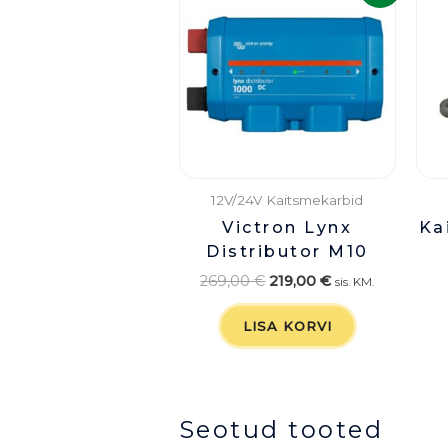
oli:
on:
269,00 €.
219,00 €.
12V/24V Kaitsmekarbid
Victron Lynx
Ka
Distributor M10
269,00
€
219,00
€
sis. KM.
LISA KORVI
Seotud tooted