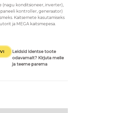
 (nagu konditsioneer, inverter),
epaneeli kontroller, generaator)
aitsmeks. Kaitsemete kasutamiseks
butorit ja MEGA kaitsmepesa.
VI
Leidsid identse toote
odavamalt? Kirjuta meile
ja teeme parema