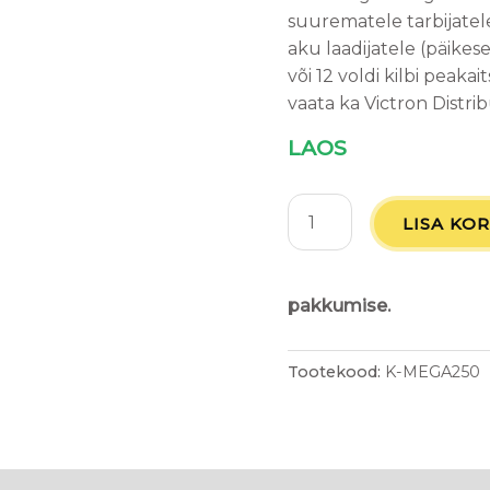
suurematele tarbijatele
aku laadijatele (päikes
või 12 voldi kilbi peak
vaata ka Victron Distri
LAOS
LISA KOR
pakkumise.
Tootekood:
K-MEGA250