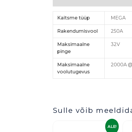
Lisainfo
Kaitsme tüüp
MEGA
Rakendumisvool
250A
Maksimaalne
32V
pinge
Maksimaalne
2000A @
voolutugevus
Sulle võib meeldid
Algne
Praegune
ALE!
hind
hind