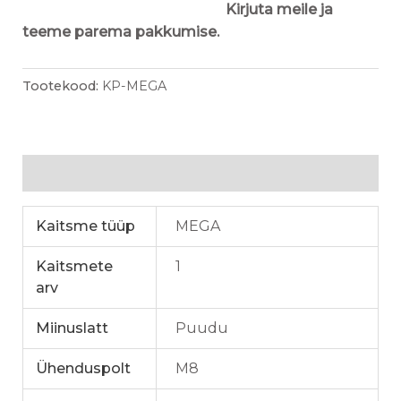
Kirjuta meile ja
teeme parema pakkumise.
Tootekood:
KP-MEGA
Lisainfo
Kaitsme tüüp
MEGA
Kaitsmete
1
arv
Miinuslatt
Puudu
Ühenduspolt
M8