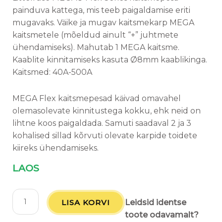
painduva kattega, mis teeb paigaldamise eriti
mugavaks. Väike ja mugav kaitsmekarp MEGA
kaitsmetele (mõeldud ainult “+” juhtmete
ühendamiseks). Mahutab 1 MEGA kaitsme.
Kaablite kinnitamiseks kasuta Ø8mm kaablikinga.
Kaitsmed: 40A-500A
MEGA Flex kaitsmepesad käivad omavahel
olemasolevate kinnitustega kokku, ehk neid on
lihtne koos paigaldada. Samuti saadaval 2 ja 3
kohalised sillad kõrvuti olevate karpide toidete
kiireks ühendamiseks.
LAOS
LISA KORVI
Leidsid identse
toote odavamalt?