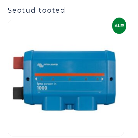
Seotud tooted
Algne
Praegune
ALE!
hind
hind
oli:
on:
189,00 €.
139,00 €.