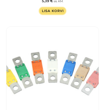
5,39
€
sis. KM.
LISA KORVI