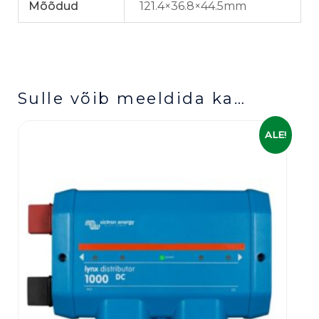
Mõõdud
121.4×36.8×44.5mm
Sulle võib meeldida ka…
Algne
Praegune
ALE!
hind
hind
oli:
on:
269,00 €.
219,00 €.