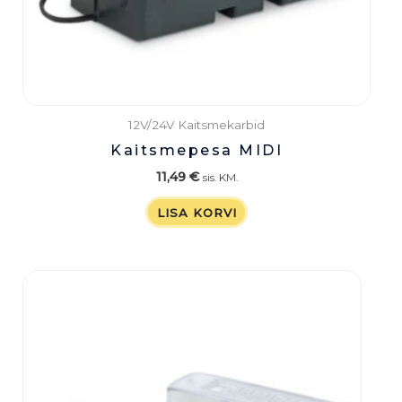
12V/24V Kaitsmekarbid
Kaitsmepesa MIDI
11,49
€
sis. KM.
LISA KORVI