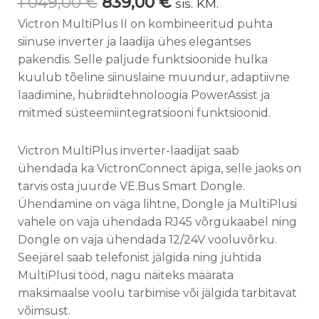
1 049,00
€
839,00
€
sis. KM.
Victron MultiPlus II on kombineeritud puhta
siinuse inverter ja laadija ühes elegantses
pakendis. Selle paljude funktsioonide hulka
kuulub tõeline siinuslaine muundur, adaptiivne
laadimine, hübriidtehnoloogia PowerAssist ja
mitmed süsteemiintegratsiooni funktsioonid.
Victron MultiPlus inverter-laadijat saab
ühendada ka VictronConnect äpiga, selle jaoks on
tarvis osta juurde VE.Bus Smart Dongle.
Ühendamine on väga lihtne, Dongle ja MultiPlusi
vahele on vaja ühendada RJ45 võrgukaabel ning
Dongle on vaja ühendada 12/24V vooluvõrku.
Seejärel saab telefonist jälgida ning juhtida
MultiPlusi tööd, nagu näiteks määrata
maksimaalse voolu tarbimise või jälgida tarbitavat
võimsust.