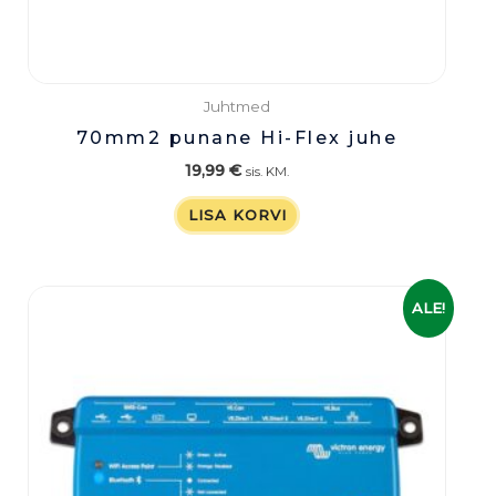
Juhtmed
70mm2 punane Hi-Flex juhe
19,99
€
sis. KM.
LISA KORVI
Algne
Praegune
ALE!
hind
hind
oli:
on:
329,00 €.
259,00 €.