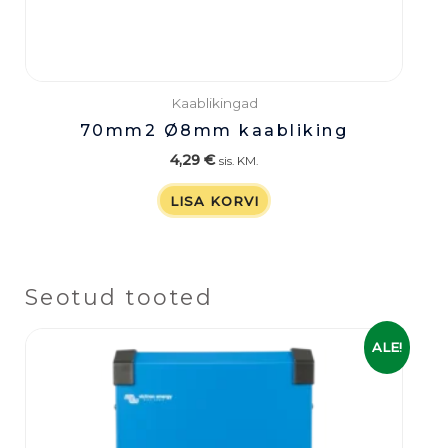
Kaablikingad
70mm2 Ø8mm kaabliking
4,29
€
sis. KM.
LISA KORVI
Seotud tooted
Algne
Praegune
ALE!
hind
hind
oli:
on:
1
1
299,00 €.
039,00 €.