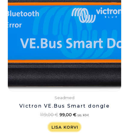
Seadmed
Victron VE.Bus Smart dongle
119,00
€
99,00
€
sis. KM.
LISA KORVI