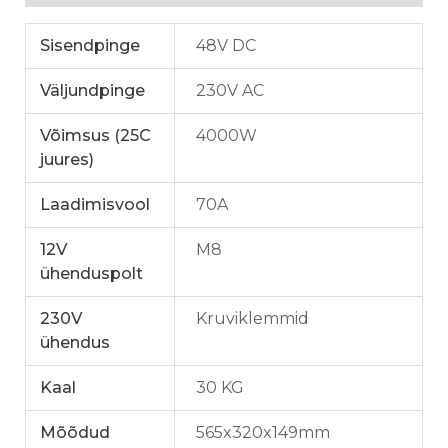
Sisendpinge
48V DC
Väljundpinge
230V AC
Võimsus (25C
4000W
juures)
Laadimisvool
70A
12V
M8
ühenduspolt
230V
Kruviklemmid
ühendus
Kaal
30 KG
Mõõdud
565x320x149mm