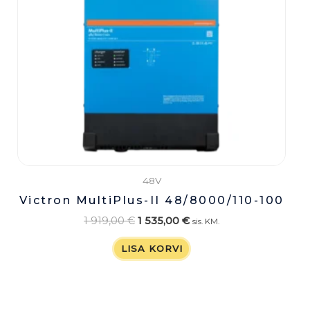
48V
Victron MultiPlus-II 48/8000/110-100
1 919,00
€
1 535,00
€
sis. KM.
LISA KORVI