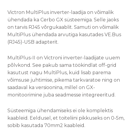
Victron MultiPlus inverter-laadija on võimalik
ühendada ka Cerbo GX süsteemiga. Selle jaoks
on tarvis RJ45 võrgukaablit. Samuti on võimalik
MultiPlus ühendada arvutiga kasutades VE.Bus
(RJ45)-USB adapterit.
MultiPlus-II on Victroni inverter-laadijate uuem
põlvkond. See pakub sama töökindlat off-grid
kasutust nagu MultiPlus, kuid lisab parema
võimsuse juhtimise, pikema tarkvaratoe ning on
saadaval ka versioonina, millel on GX-
monitoorimine juba seadmesse integreeritud.
Süsteemiga ühendamiseks ei ole komplektis
kaableid. Eeldusel, et toiteliini pikkuseks on 0-5m,
sobib kasutada 70mm2 kaableid.