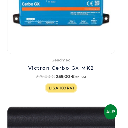
Seadmed
Victron Cerbo GX MK2
329,00
€
259,00
€
sis. KM.
LISA KORVI
Algne
Praegune
ALE!
hind
hind
oli:
on:
119,00 €.
99,00 €.