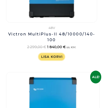
48V
Victron MultiPlus-II 48/10000/140-
100
2 299,00
€
1 840,00
€
sis. KM.
LISA KORVI
Algne
Praegune
ALE!
hind
hind
oli:
on:
1
1
919,00 €.
535,00 €.