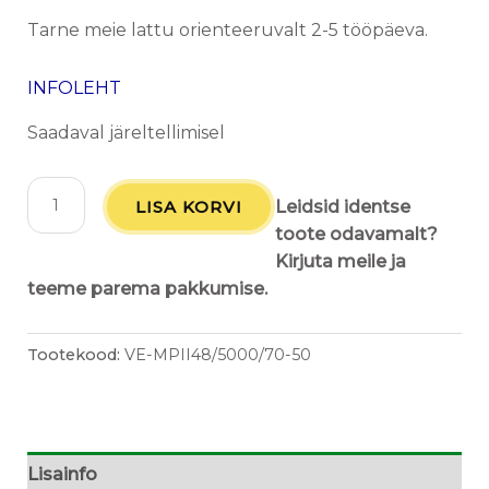
Tarne meie lattu orienteeruvalt 2-5 tööpäeva.
INFOLEHT
Saadaval järeltellimisel
LISA KORVI
Leidsid identse
toote odavamalt?
Kirjuta meile ja
teeme parema pakkumise.
Tootekood:
VE-MPII48/5000/70-50
Lisainfo