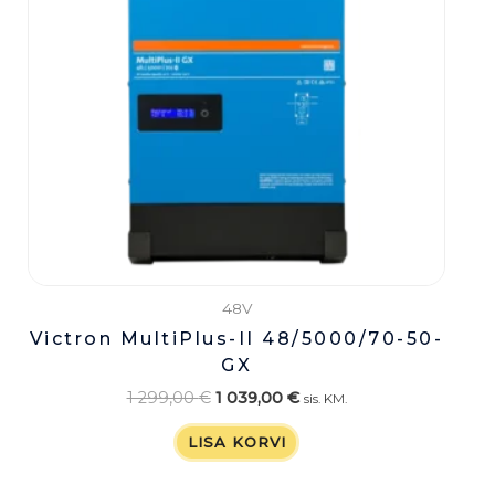
48V
Victron MultiPlus-II 48/5000/70-50-
GX
1 299,00
€
1 039,00
€
sis. KM.
LISA KORVI