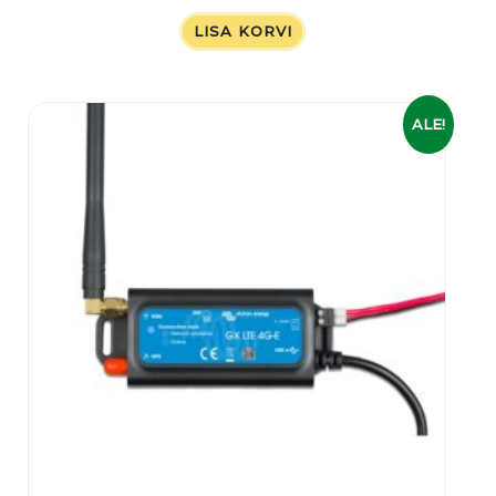
LISA KORVI
Algne
Praegune
ALE!
hind
hind
oli:
on:
259,00 €.
239,00 €.