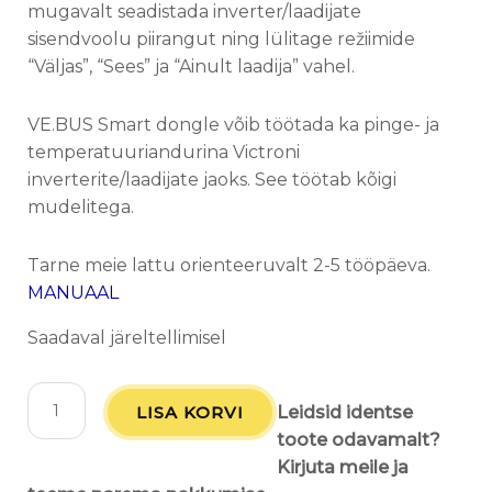
mugavalt seadistada inverter/laadijate
sisendvoolu piirangut ning lülitage režiimide
“Väljas”, “Sees” ja “Ainult laadija” vahel.
VE.BUS Smart dongle võib töötada ka pinge- ja
temperatuuriandurina Victroni
inverterite/laadijate jaoks. See töötab kõigi
mudelitega.
Tarne meie lattu orienteeruvalt 2-5 tööpäeva.
MANUAAL
Saadaval järeltellimisel
LISA KORVI
Leidsid identse
toote odavamalt?
Kirjuta meile ja