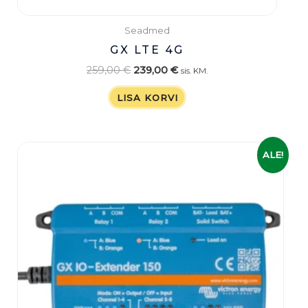
Seadmed
GX LTE 4G
259,00
€
239,00
€
sis. KM.
LISA KORVI
Algne
Praegune
ALE!
hind
hind
oli:
on:
165,00 €.
135,00 €.