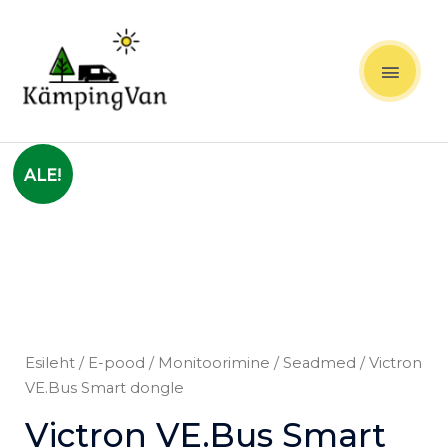
Skip
MAIN
to
content
MEN
Algne
Praegune
Victron
ALE!
hind
hind
VE.Bus
oli:
on:
Smart
119,00 €.
99,00 €.
dongle
kogus
Esileht
/
E-pood
/
Monitoorimine
/
Seadmed
/ Victron
VE.Bus Smart dongle
Victron VE.Bus Smart