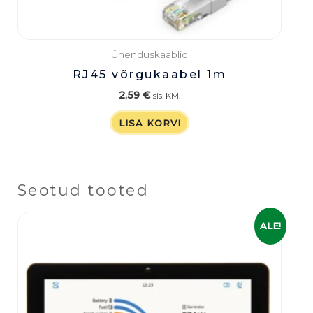
Ühenduskaablid
RJ45 võrgukaabel 1m
2,59
€
sis. KM.
LISA KORVI
Seotud tooted
Algne
Praegune
ALE!
hind
hind
oli:
on:
479,00 €.
379,00 €.