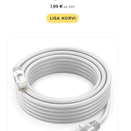
1,99
€
sis. KM.
LISA KORVI