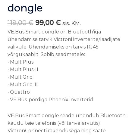
dongle
119,00
€
99,00
€
sis. KM.
VE.Bus Smart dongle on Bluetooth’iga
ühendamise tarvik Victroni inverterite/laadijate
valikule. Ühendamiseks on tarvis RJ45
võrgukaablit. Sobib seadmetele:
• MultiPlus
• MultiPlus-II
• MultiGrid
• MultiGrid-II
• Quattro
• VE.Bus-pordiga Phoenix inverterid
VE.Bus Smart dongle seade ühendub Bluetoothi
​​kaudu teie telefonis (või tahvelarvutis)
VictronConnecti rakendusega ning saate