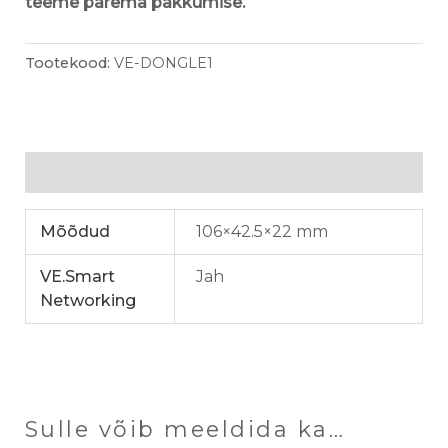
teeme parema pakkumise.
Tootekood:
VE-DONGLE1
Lisainfo
Mõõdud
106×42.5×22 mm
VE.Smart
Jah
Networking
Sulle võib meeldida ka…