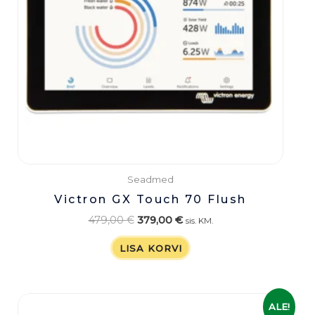
Seadmed
Victron GX Touch 70 Flush
479,00
€
379,00
€
sis. KM.
LISA KORVI
Algne
Praegune
ALE!
hind
hind