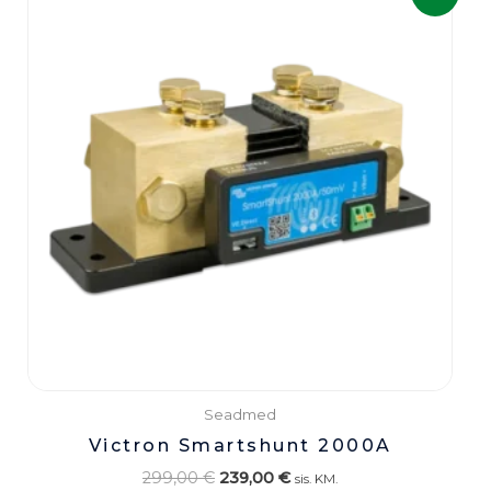
oli:
on:
299,00 €.
239,00 €.
Seadmed
Victron Smartshunt 2000A
299,00
€
239,00
€
sis. KM.