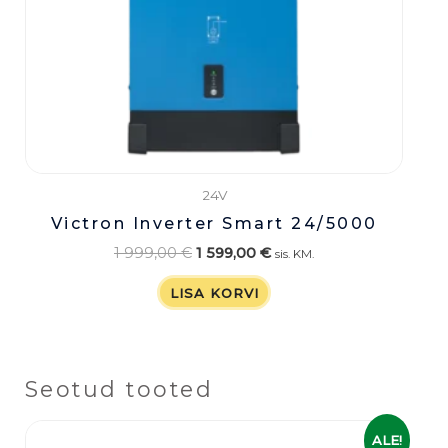
24V
Victron Inverter Smart 24/5000
1 999,00
€
1 599,00
€
sis. KM.
LISA KORVI
Seotud tooted
Algne
Praegune
ALE!
hind
hind