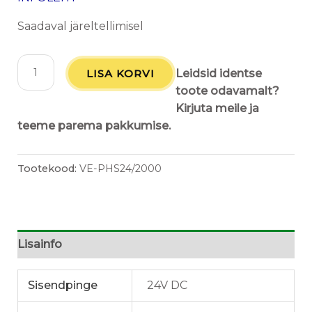
Saadaval järeltellimisel
LISA KORVI
Leidsid identse
toote odavamalt?
Kirjuta meile ja
teeme parema pakkumise.
Tootekood:
VE-PHS24/2000
Lisainfo
Sisendpinge
24V DC