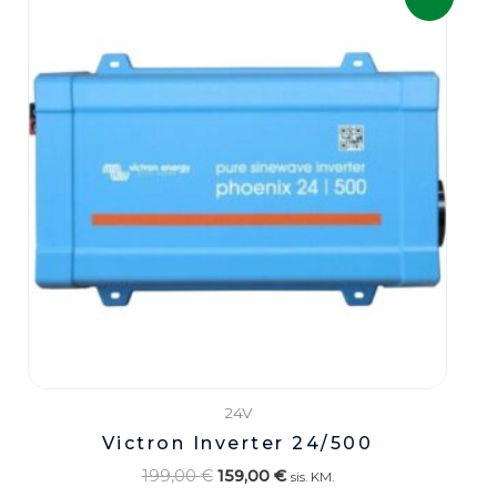
oli:
on:
199,00 €.
159,00 €.
24V
Victron Inverter 24/500
199,00
€
159,00
€
sis. KM.