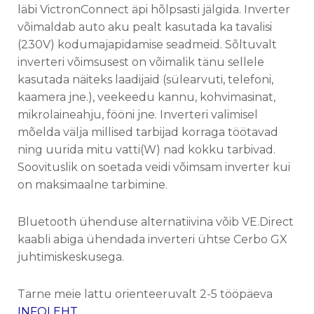
läbi VictronConnect äpi hõlpsasti jälgida. Inverter
võimaldab auto aku pealt kasutada ka tavalisi
(230V) kodumajapidamise seadmeid. Sõltuvalt
inverteri võimsusest on võimalik tänu sellele
kasutada näiteks laadijaid (sülearvuti, telefoni,
kaamera jne.), veekeedu kannu, kohvimasinat,
mikrolaineahju, fööni jne. Inverteri valimisel
mõelda välja millised tarbijad korraga töötavad
ning uurida mitu vatti(W) nad kokku tarbivad.
Soovituslik on soetada veidi võimsam inverter kui
on maksimaalne tarbimine.
Bluetooth ühenduse alternatiivina võib VE.Direct
kaabli abiga ühendada inverteri ühtse Cerbo GX
juhtimiskeskusega.
Tarne meie lattu orienteeruvalt 2-5 tööpäeva
INFOLEHT