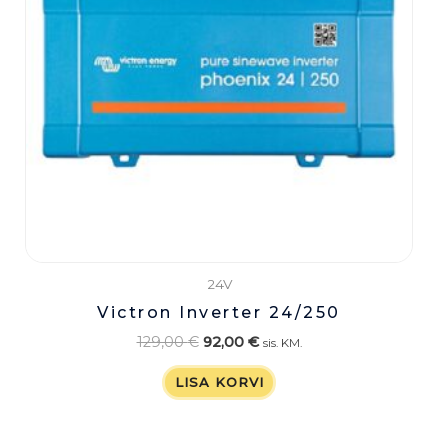
24V
Victron Inverter 24/250
129,00
€
92,00
€
sis. KM.
LISA KORVI