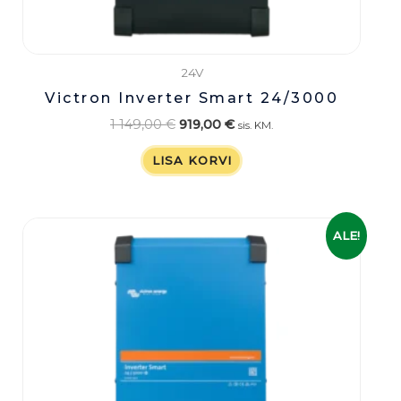
24V
Victron Inverter Smart 24/3000
1 149,00
€
919,00
€
sis. KM.
LISA KORVI
Algne
Praegune
ALE!
hind
hind
oli:
on:
1
1
999,00 €.
599,00 €.