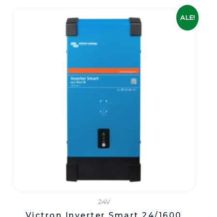
Algne
Praegune
ALE!
hind
hind
oli:
on:
709,00 €.
569,00 €.
24V
Victron Inverter Smart 24/1600