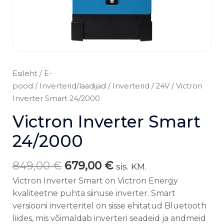
Esileht
/
E-
pood
/
Inverterid/laadijad
/
Inverterid
/
24V
/ Victron
Inverter Smart 24/2000
Victron Inverter Smart
24/2000
849,00
€
679,00
€
sis. KM.
Victron Inverter Smart on Victron Energy
kvaliteetne puhta siinuse inverter. Smart
versiooni inverteritel on sisse ehitatud Bluetooth
liides, mis võimaldab inverteri seadeid ja andmeid