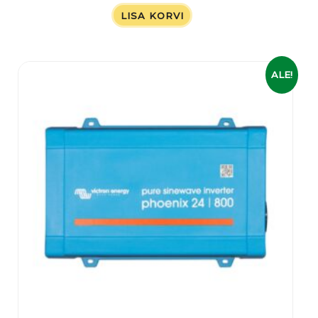
LISA KORVI
Algne
Praegune
ALE!
hind
hind
oli:
on:
329,00 €.
279,00 €.