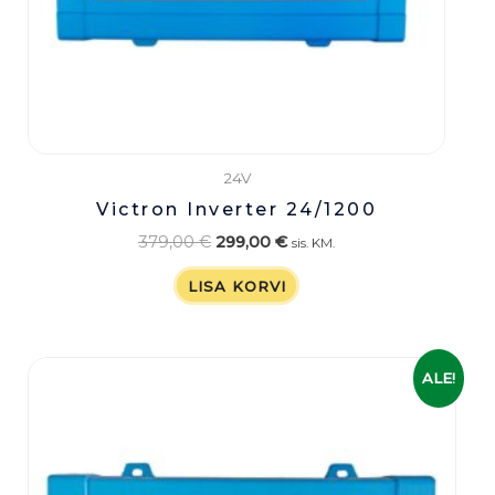
24V
Victron Inverter 24/1200
379,00
€
299,00
€
sis. KM.
LISA KORVI
Algne
Praegune
ALE!
hind
hind
oli:
on:
129,00 €.
92,00 €.