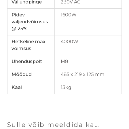
Väljundpinge
230V AC
Pidev
1600W
väljendvõimsus
@ 25°C
Hetkeline max
4000W
võimsus
Ühenduspolt
M8
Mõõdud
485 x 219 x 125 mm
Kaal
13kg
Sulle võib meeldida ka…