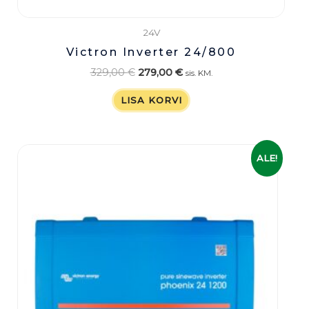
24V
Victron Inverter 24/800
329,00
€
279,00
€
sis. KM.
LISA KORVI
Algne
Praegune
ALE!
hind
hind
oli:
on:
379,00 €.
299,00 €.