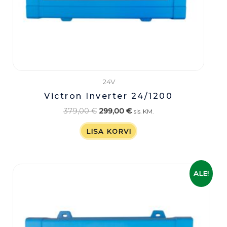
24V
Victron Inverter 24/1200
379,00
€
299,00
€
sis. KM.
LISA KORVI
Algne
Praegune
ALE!
hind
hind
oli:
on:
159,00 €.
119,00 €.