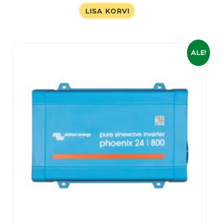
LISA KORVI
Algne
Praegune
ALE!
hind
hind
oli:
on:
329,00 €.
279,00 €.