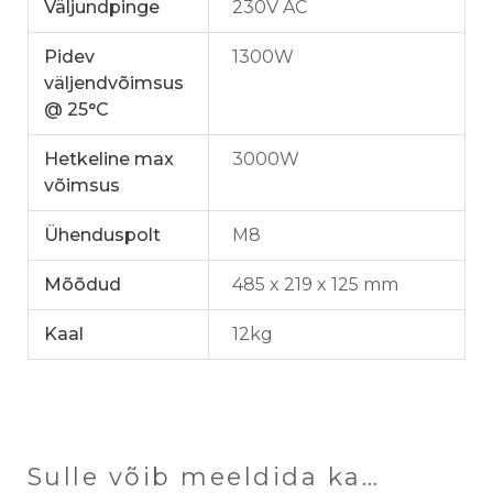
Väljundpinge
230V AC
Pidev
1300W
väljendvõimsus
@ 25°C
Hetkeline max
3000W
võimsus
Ühenduspolt
M8
Mõõdud
485 x 219 x 125 mm
Kaal
12kg
Sulle võib meeldida ka…