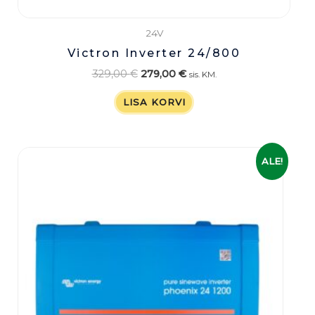
24V
Victron Inverter 24/800
329,00
€
279,00
€
sis. KM.
LISA KORVI
Algne
Praegune
ALE!
hind
hind
oli:
on:
379,00 €.
299,00 €.