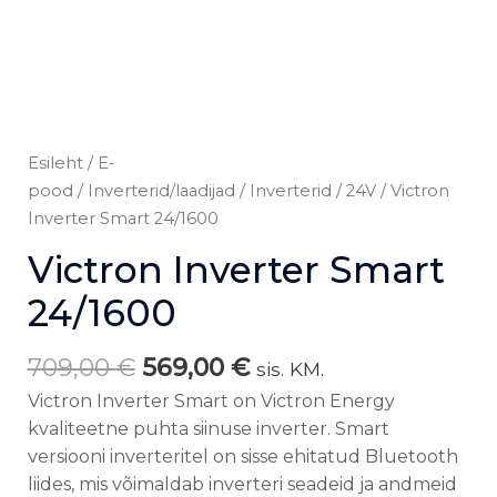
Esileht
/
E-
pood
/
Inverterid/laadijad
/
Inverterid
/
24V
/ Victron
Inverter Smart 24/1600
Victron Inverter Smart
24/1600
709,00
€
569,00
€
sis. KM.
Victron Inverter Smart on Victron Energy
kvaliteetne puhta siinuse inverter. Smart
versiooni inverteritel on sisse ehitatud Bluetooth
liides, mis võimaldab inverteri seadeid ja andmeid