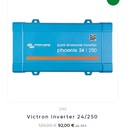
oli:
on:
129,00 €.
92,00 €.
24V
Victron Inverter 24/250
129,00
€
92,00
€
sis. KM.