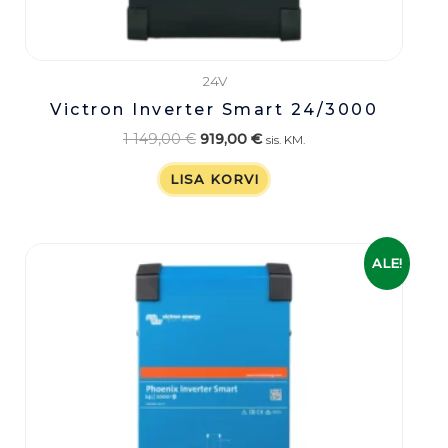
24V
Victron Inverter Smart 24/3000
1 149,00
€
919,00
€
sis. KM.
LISA KORVI
Algne
Praegune
ALE!
hind
hind
oli:
on:
849,00 €.
679,00 €.