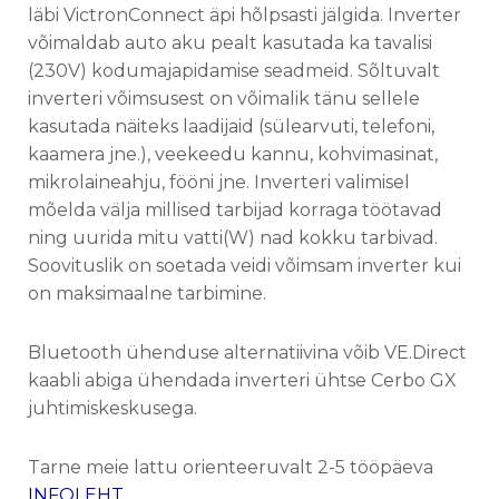
läbi VictronConnect äpi hõlpsasti jälgida. Inverter
võimaldab auto aku pealt kasutada ka tavalisi
(230V) kodumajapidamise seadmeid. Sõltuvalt
inverteri võimsusest on võimalik tänu sellele
kasutada näiteks laadijaid (sülearvuti, telefoni,
kaamera jne.), veekeedu kannu, kohvimasinat,
mikrolaineahju, fööni jne. Inverteri valimisel
mõelda välja millised tarbijad korraga töötavad
ning uurida mitu vatti(W) nad kokku tarbivad.
Soovituslik on soetada veidi võimsam inverter kui
on maksimaalne tarbimine.
Bluetooth ühenduse alternatiivina võib VE.Direct
kaabli abiga ühendada inverteri ühtse Cerbo GX
juhtimiskeskusega.
Tarne meie lattu orienteeruvalt 2-5 tööpäeva
INFOLEHT