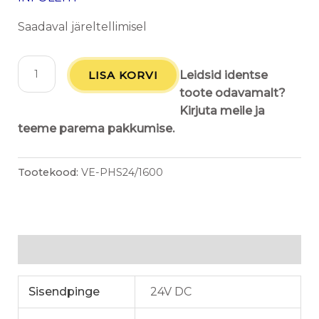
Saadaval järeltellimisel
LISA KORVI
Leidsid identse
toote odavamalt?
Kirjuta meile ja
teeme parema pakkumise.
Tootekood:
VE-PHS24/1600
Lisainfo
Sisendpinge
24V DC