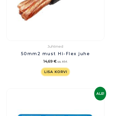
Juhtmed
50mm2 must Hi-Flex juhe
14,69
€
sis. KM.
LISA KORVI
Algne
Praegune
ALE!
hind
hind
oli:
on:
329,00 €.
259,00 €.