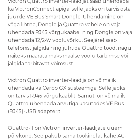
Victron Quattro inverter-laadijat saab ühendada
ka VictronConnect äpiga, selle jaoks on tarvis osta
juurde VE.Bus Smart Dongle. Ühendamine on
väga lihtne, Dongle ja Quattro vahele on vaja
ühendada RJ45 võrgukaabel ning Dongle on vaja
ühendada 12/24V vooluvõrku. Seejärel saab
telefonist jälgida ning juhtida Quattro tööd, nagu
näiteks määrata maksimaalse voolu tarbimise või
jälgida tarbitavat võimsust.
Victron Quattro inverter-laadija on võimalik
ühendada ka Cerbo GX süsteemiga. Selle jaoks
on tarvis RJ45 võrgukaablit. Samuti on võimalik
Quattro ühendada arvutiga kasutades VE.Bus
(RJ45)-USB adapterit.
Quattro-II on Victroni inverter-laadijate uuem
põlvkond. See pakub sama töökindlat kahe AC-