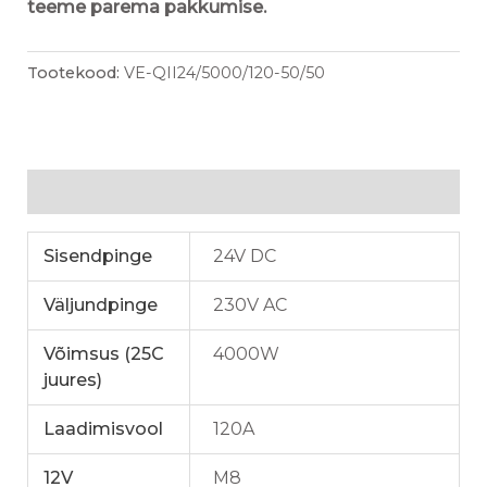
teeme parema pakkumise.
Tootekood:
VE-QII24/5000/120-50/50
Lisainfo
Sisendpinge
24V DC
Väljundpinge
230V AC
Võimsus (25C
4000W
juures)
Laadimisvool
120A
12V
M8