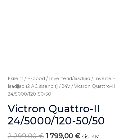
Esileht
/
E-pood
/
Inverterid/laadijad
/
Inverter-
laadijad (2 AC sisendit)
/
24V
/ Victron Quattro-II
24/5000/120-50/50
Victron Quattro-II
24/5000/120-50/50
2 299,00
€
1 799,00
€
sis. KM.