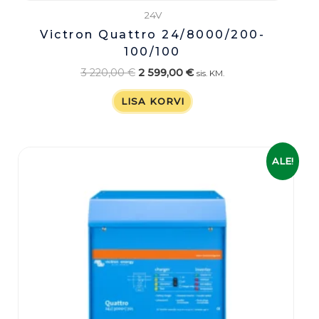
24V
Victron Quattro 24/8000/200-
100/100
3 220,00
€
2 599,00
€
sis. KM.
LISA KORVI
Algne
Praegune
ALE!
hind
hind
oli:
on:
1
1
859,00 €.
499,00 €.