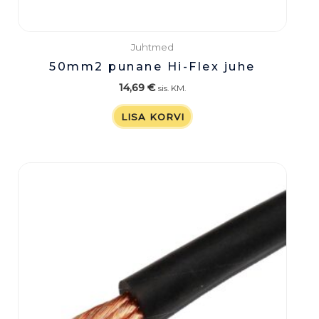
Juhtmed
50mm2 punane Hi-Flex juhe
14,69
€
sis. KM.
LISA KORVI