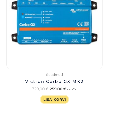
Seadmed
Victron Cerbo GX MK2
329,00
€
259,00
€
sis. KM.
LISA KORVI