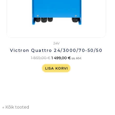
24V
Victron Quattro 24/3000/70-50/50
1 859,00
€
1 499,00
€
sis. KM.
LISA KORVI
« Kõik tooted