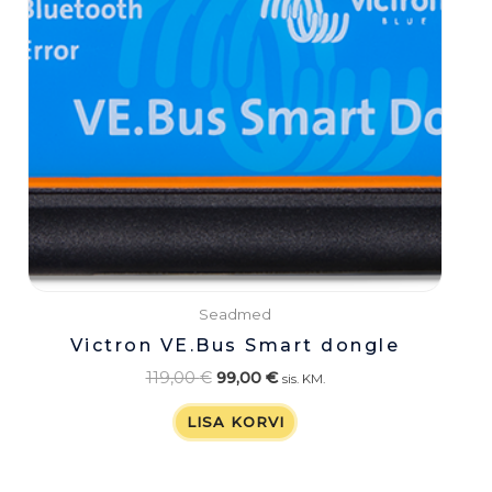
Seadmed
Victron VE.Bus Smart dongle
119,00
€
99,00
€
sis. KM.
LISA KORVI