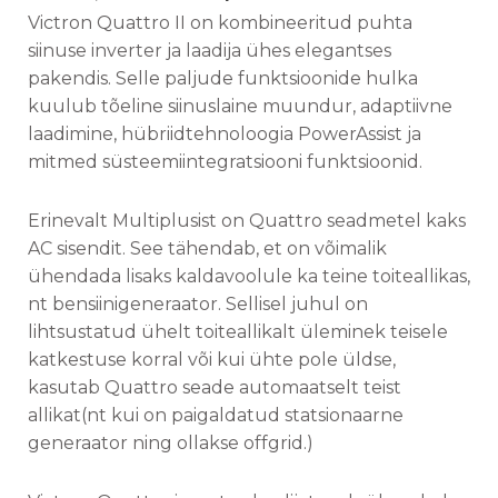
Victron Quattro II on kombineeritud puhta
siinuse inverter ja laadija ühes elegantses
pakendis. Selle paljude funktsioonide hulka
kuulub tõeline siinuslaine muundur, adaptiivne
laadimine, hübriidtehnoloogia PowerAssist ja
mitmed süsteemiintegratsiooni funktsioonid.
Erinevalt Multiplusist on Quattro seadmetel kaks
AC sisendit. See tähendab, et on võimalik
ühendada lisaks kaldavoolule ka teine toiteallikas,
nt bensiinigeneraator. Sellisel juhul on
lihtsustatud ühelt toiteallikalt üleminek teisele
katkestuse korral või kui ühte pole üldse,
kasutab Quattro seade automaatselt teist
allikat(nt kui on paigaldatud statsionaarne
generaator ning ollakse offgrid.)