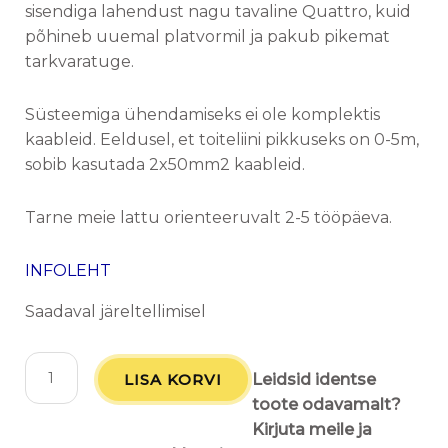
sisendiga lahendust nagu tavaline Quattro, kuid
põhineb uuemal platvormil ja pakub pikemat
tarkvaratuge.
Süsteemiga ühendamiseks ei ole komplektis
kaableid. Eeldusel, et toiteliini pikkuseks on 0-5m,
sobib kasutada 2x50mm2 kaableid.
Tarne meie lattu orienteeruvalt 2-5 tööpäeva.
INFOLEHT
Saadaval järeltellimisel
LISA KORVI
Leidsid identse
toote odavamalt?
Kirjuta meile ja