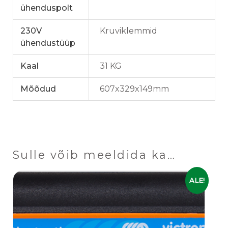
ühenduspolt
230V
Kruviklemmid
ühendustüüp
Kaal
31 KG
Mõõdud
607x329x149mm
Sulle võib meeldida ka…
Algne
Praegune
ALE!
hind
hind
oli:
on:
119,00 €.
99,00 €.