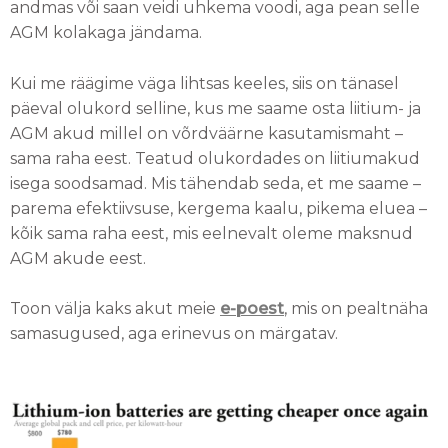
andmas või saan veidi uhkema voodi, aga pean selle
AGM kolakaga jändama.
Kui me räägime väga lihtsas keeles, siis on tänasel
päeval olukord selline, kus me saame osta liitium- ja
AGM akud millel on võrdväärne kasutamismaht –
sama raha eest. Teatud olukordades on liitiumakud
isega soodsamad. Mis tähendab seda, et me saame –
parema efektiivsuse, kergema kaalu, pikema eluea –
kõik sama raha eest, mis eelnevalt oleme maksnud
AGM akude eest.
Toon välja kaks akut meie
e-poest
, mis on pealtnäha
samasugused, aga erinevus on märgatav.