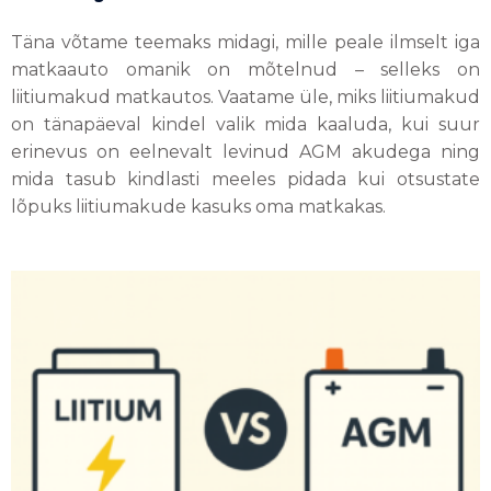
Täna võtame teemaks midagi, mille peale ilmselt iga
matkaauto omanik on mõtelnud – selleks on
liitiumakud matkautos. Vaatame üle, miks liitiumakud
on tänapäeval kindel valik mida kaaluda, kui suur
erinevus on eelnevalt levinud AGM akudega ning
mida tasub kindlasti meeles pidada kui otsustate
lõpuks liitiumakude kasuks oma matkakas.