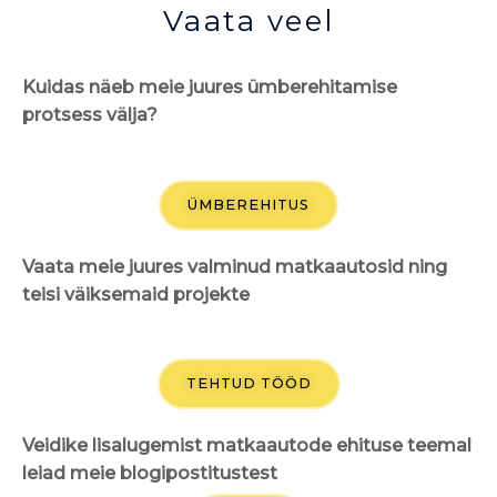
Vaata veel
Kuidas näeb meie juures ümberehitamise
protsess välja?
ÜMBEREHITUS
Vaata meie juures valminud matkaautosid ning
teisi väiksemaid projekte
TEHTUD TÖÖD
Veidike lisalugemist matkaautode ehituse teemal
leiad meie blogipostitustest