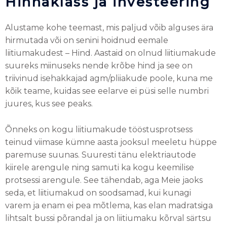
Hinnaklass ja investeering
Alustame kohe teemast, mis paljud võib alguses ära
hirmutada või on senini hoidnud eemale
liitiumakudest – Hind. Aastaid on olnud liitiumakude
suureks miinuseks nende krõbe hind ja see on
triivinud isehakkajad agm/pliiakude poole, kuna me
kõik teame, kuidas see eelarve ei püsi selle numbri
juures, kus see peaks.
Õnneks on kogu liitiumakude tööstusprotsess
teinud viimase kümne aasta jooksul meeletu hüppe
paremuse suunas. Suuresti tänu elektriautode
kiirele arengule ning samuti ka kogu keemilise
protsessi arengule. See tähendab, aga Meie jaoks
seda, et liitiumakud on soodsamad, kui kunagi
varem ja enam ei pea mõtlema, kas elan madratsiga
lihtsalt bussi põrandal ja on liitiumaku kõrval särtsu