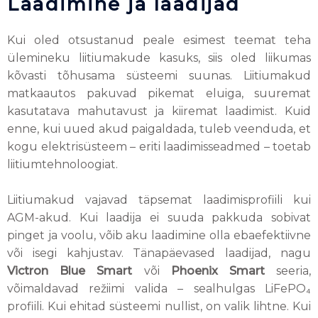
Laadimine ja laadijad
Kui oled otsustanud peale esimest teemat teha
ülemineku liitiumakude kasuks, siis oled liikumas
kõvasti tõhusama süsteemi suunas. Liitiumakud
matkaautos pakuvad pikemat eluiga, suuremat
kasutatava mahutavust ja kiiremat laadimist. Kuid
enne, kui uued akud paigaldada, tuleb veenduda, et
kogu elektrisüsteem – eriti laadimisseadmed – toetab
liitiumtehnoloogiat.
Liitiumakud vajavad täpsemat laadimisprofiili kui
AGM-akud. Kui laadija ei suuda pakkuda sobivat
pinget ja voolu, võib aku laadimine olla ebaefektiivne
või isegi kahjustav. Tänapäevased laadijad, nagu
Victron Blue Smart
või
Phoenix Smart
seeria,
võimaldavad režiimi valida – sealhulgas LiFePO₄
profiili. Kui ehitad süsteemi nullist, on valik lihtne. Kui