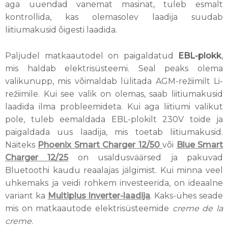
aga uuendad vanemat masinat, tuleb esmalt
kontrollida, kas olemasolev laadija suudab
liitiumakusid õigesti laadida.
Paljudel matkaautodel on paigaldatud
EBL-plokk
,
mis haldab elektrisüsteemi. Seal peaks olema
valikunupp, mis võimaldab lülitada AGM-režiimilt Li-
režiimile. Kui see valik on olemas, saab liitiumakusid
laadida ilma probleemideta. Kui aga liitiumi valikut
pole, tuleb eemaldada EBL-plokilt 230V toide ja
paigaldada uus laadija, mis toetab liitiumakusid.
Näiteks
Phoenix Smart Charger 12/50
või
Blue Smart
Charger 12/25
on usaldusväärsed ja pakuvad
Bluetoothi kaudu reaalajas jälgimist. Kui minna veel
uhkemaks ja veidi rohkem investeerida, on ideaalne
variant ka
Multiplus Inverter-laadija
. Kaks-ühes seade
mis on matkaautode elektrisüsteemide
creme de la
creme
.