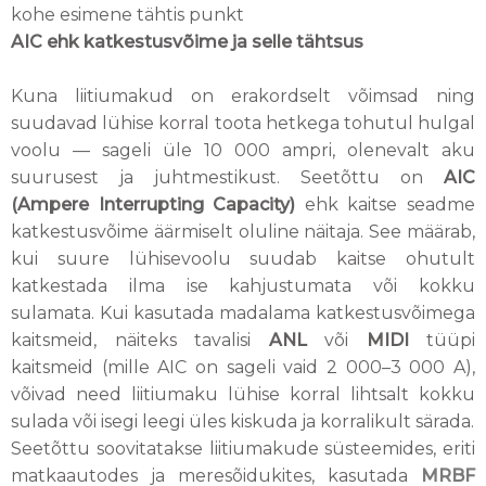
kohe esimene tähtis punkt
AIC ehk katkestusvõime ja selle tähtsus
Kuna liitiumakud on erakordselt võimsad ning
suudavad lühise korral toota hetkega tohutul hulgal
voolu — sageli üle 10 000 ampri, olenevalt aku
suurusest ja juhtmestikust. Seetõttu on
AIC
(Ampere Interrupting Capacity)
ehk kaitse seadme
katkestusvõime äärmiselt oluline näitaja. See määrab,
kui suure lühisevoolu suudab kaitse ohutult
katkestada ilma ise kahjustumata või kokku
sulamata. Kui kasutada madalama katkestusvõimega
kaitsmeid, näiteks tavalisi
ANL
või
MIDI
tüüpi
kaitsmeid (mille AIC on sageli vaid 2 000–3 000 A),
võivad need liitiumaku lühise korral lihtsalt kokku
sulada või isegi leegi üles kiskuda ja korralikult särada.
Seetõttu soovitatakse liitiumakude süsteemides, eriti
matkaautodes ja meresõidukites, kasutada
MRBF