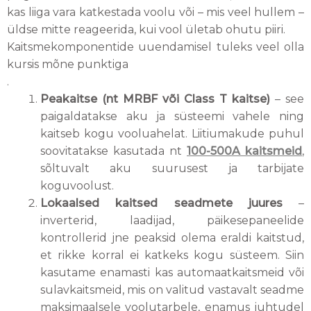
kas liiga vara katkestada voolu või – mis veel hullem –
üldse mitte reageerida, kui vool ületab ohutu piiri.
Kaitsmekomponentide uuendamisel tuleks veel olla
kursis mõne punktiga
.
Peakaitse (nt MRBF või Class T kaitse)
– see
paigaldatakse aku ja süsteemi vahele ning
kaitseb kogu vooluahelat. Liitiumakude puhul
soovitatakse kasutada nt
100-500A kaitsmeid
,
sõltuvalt aku suurusest ja tarbijate
koguvoolust.
Lokaalsed kaitsed seadmete juures
–
inverterid, laadijad, päikesepaneelide
kontrollerid jne peaksid olema eraldi kaitstud,
et rikke korral ei katkeks kogu süsteem. Siin
kasutame enamasti kas automaatkaitsmeid või
sulavkaitsmeid, mis on valitud vastavalt seadme
maksimaalsele voolutarbele, enamus juhtudel