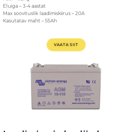
Eluiga – 3-4 aastat
Max soovituslik laadimiskiirus – 20A
Kasutatav maht – 55Ah
VAATA SIIT