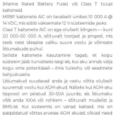
(Marine Rated Battery Fuse) või Class T tüüpi
kaitsmeid.
MRBF kaitsmete AIC on tavaliselt umbes 10 000 A @
14 VDC, mis sobib väiksemate 12 V süsteemide jaoks.
Class T kaitsmete AIC on aga oluliselt kõrgem — kuni
20 000–50 000 A, sõltuvalt tootjast ja pingest, mis
teeb neist ideaalse valiku suure voolu ja võimsate
liitiumakude puhul.
Selliste kaitsmete kasutamine tagab, et kogu
süsteem jääb turvaliseks isegi siis, kui aku annab välja
kogu oma potentsiaali – ilma tuleohu või seadmete
kahjustuseta.
Liitiumakud suudavad anda ja vastu võtta oluliselt
suuremat voolu kui AGM-akud. Näiteks kui AGM-aku
tippvool on piiratud 30–50A juurde, siis liitiumaku
võib anda 100A või rohkem – sõltuvalt mudelist ja
BMS-ist. Kui süsteemis on vanad kaitsed, mis on
paigaldatud võttes arvesse AGM akusid, võivad need