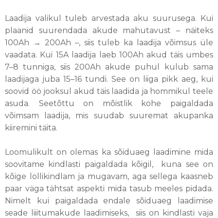
Laadija valikul tuleb arvestada aku suurusega. Kui
plaanid suurendada akude mahutavust – näiteks
100Ah → 200Ah –, siis tuleb ka laadija võimsus üle
vaadata. Kui 15A laadija laeb 100Ah akud täis umbes
7–8 tunniga, siis 200Ah akude puhul kulub sama
laadijaga juba 15–16 tundi. See on liiga pikk aeg, kui
soovid öö jooksul akud täis laadida ja hommikul teele
asuda. Seetõttu on mõistlik kohe paigaldada
võimsam laadija, mis suudab suuremat akupanka
kiiremini täita.
Loomulikult on olemas ka sõiduaeg laadimine mida
soovitame kindlasti paigaldada kõigil, kuna see on
kõige lollikindlam ja mugavam, aga sellega kaasneb
paar väga tähtsat aspekti mida tasub meeles pidada.
Nimelt kui paigaldada endale sõiduaeg laadimise
seade liiitumakude laadimiseks, siis on kindlasti vaja