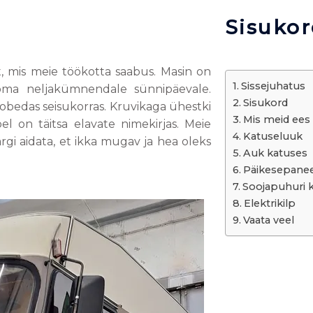
Sisukor
, mis meie töökotta saabus. Masin on
Sissejuhatus
 oma neljakümnendale sünnipäevale.
Sisukord
kobedas seisukorras. Kruvikaga ühestki
Mis meid ees
l on täitsa elavate nimekirjas. Meie
Katuseluuk
ärgi aidata, et ikka mugav ja hea oleks
Auk katuses
Päikesepanee
Soojapuhuri 
Elektrikilp
Vaata veel