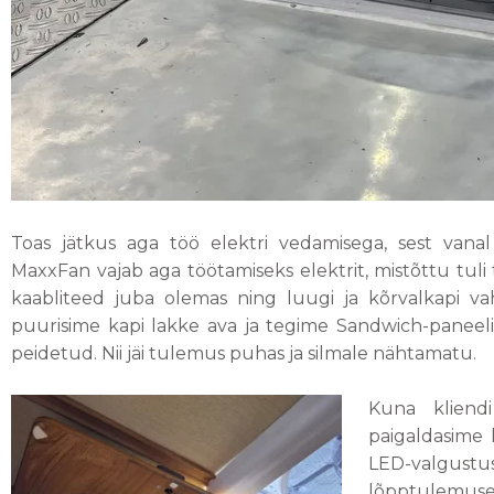
Toas jätkus aga töö elektri vedamisega, sest vanal 
MaxxFan vajab aga töötamiseks elektrit, mistõttu tul
kaabliteed juba olemas ning luugi ja kõrvalkapi vah
puurisime kapi lakke ava ja tegime Sandwich-paneeli 
peidetud. Nii jäi tulemus puhas ja silmale nähtamatu.
Kuna kliendi
paigaldasime
LED-valgustus
lõpptulemus