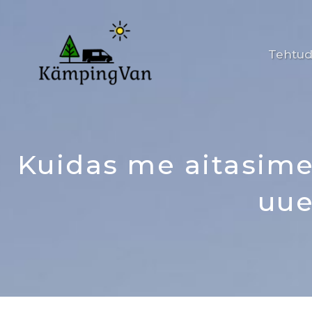
Skip
to
content
Tehtud
Kuidas me aitasime
uue