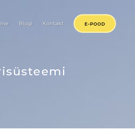
ine
Blogi
Kontakt
E-POOD
risüsteemi