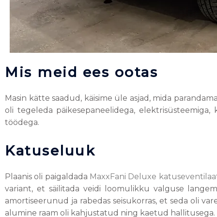
Mis meid ees ootas
Masin kätte saadud, käisime üle asjad, mida parandam
oli tegeleda päikesepaneelidega, elektrisüsteemiga
töödega.
Katuseluuk
Plaanis oli paigaldada
MaxxFani Deluxe katuseventilaa
variant, et säilitada veidi loomulikku valguse langem
amortiseerunud ja rabedas seisukorras, et seda oli va
alumine raam oli kahjustatud ning kaetud hallitusega.