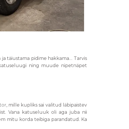
a ja täiustama pidime hakkama… Tarvis
, katuseluugi ning muude nipetnäpet
tor
, mille kupliks sai valitud läbipaistev
ist. Vana katuseluuk oli aga juba nii
rem mitu korda teibiga parandatud. Ka