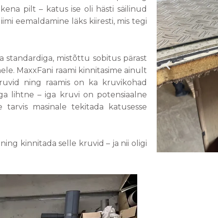
na pilt – katus ise oli hästi säilinud
mi eemaldamine läks kiiresti, mis tegi
standardiga, mistõttu sobitus pärast
le. MaxxFani raami kinnitasime ainult
 kruvid ning raamis on ka kruvikohad
ga lihtne – iga kruvi on potensiaalne
e tarvis masinale tekitada katusesse
ning kinnitada selle kruvid – ja nii oligi