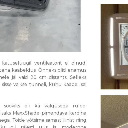
katuseluugil ventilaatorit ei olnud.
i teha kaabeldus. Õnneks olid enamus
ele jäi vaid 20 cm distants. Selleks
sisse väikse tunneli, kuhu kaabel sai
 sooviks oli ka valgusega ruloo,
 lisaks MaxxShade pimendava kardina
ega. Toide võtsime samast liinist ning
eks oli täiesti uus ja modernne