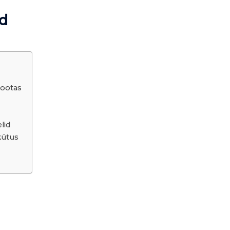
d
 ootas
lid
kütus