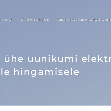
 tööd
Ümberehitus
Lisavarustuse paigaldam
 ühe uunikumi elekt
le hingamisele