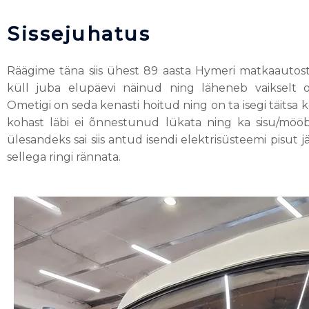
Sissejuhatus
Räägime täna siis ühest 89 aasta Hymeri matkaautost
küll juba elupäevi näinud ning läheneb vaikselt
Ometigi on seda kenasti hoitud ning on ta isegi täitsa 
kohast läbi ei õnnestunud lükata ning ka sisu/mööbe
ülesandeks sai siis antud isendi elektrisüsteemi pisut j
sellega ringi rännata.