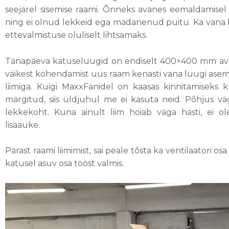
seejärel sisemise raami. Õnneks avanes eemaldamisel ke
ning ei olnud lekkeid ega mädanenud puitu. Ka vana lii
ettevalmistuse oluliselt lihtsamaks.
Tänapäeva katuseluugid on endiselt 400×400 mm ava 
väikest kohendamist uus raam kenasti vana luugi aseme
liimiga. Kuigi MaxxFanidel on kaasas kinnitamiseks
märgitud, siis üldjuhul me ei kasuta neid. Põhjus vä
lekkekoht. Kuna ainult liim hoiab väga hästi, ei ol
lisaauke.
Pärast raami liimimist, sai peale tõsta ka ventilaatori osa 
katusel asuv osa tööst valmis.