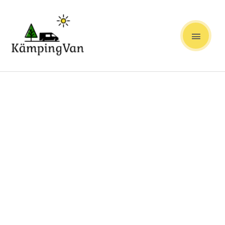
Skip
MAIN
to
content
MEN
DEFA
pistik
+
5m
toitekaabli
komplekt
kogus