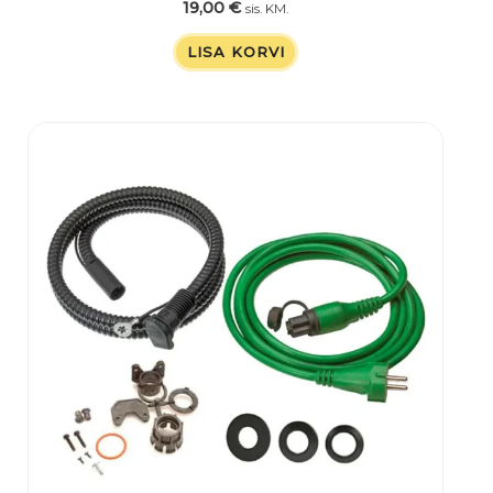
19,00
€
sis. KM.
LISA KORVI