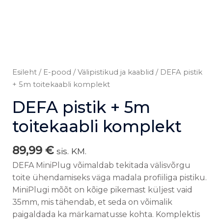
Esileht
/
E-pood
/
Välipistikud ja kaablid
/ DEFA pistik
+ 5m toitekaabli komplekt
DEFA pistik + 5m
toitekaabli komplekt
89,99
€
sis. KM.
DEFA MiniPlug võimaldab tekitada välisvõrgu
toite ühendamiseks väga madala profiiliga pistiku.
MiniPlugi mõõt on kõige pikemast küljest vaid
35mm, mis tähendab, et seda on võimalik
paigaldada ka märkamatusse kohta. Komplektis