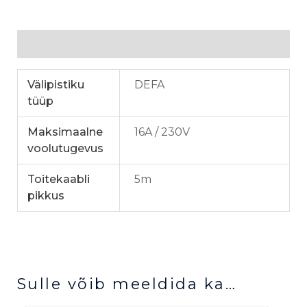
Lisainfo
Välipistiku
DEFA
tüüp
Maksimaalne
16A / 230V
voolutugevus
Toitekaabli
5m
pikkus
Sulle võib meeldida ka…