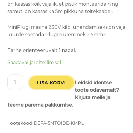
on kaasas kõik vajalik, et pistik monteerida ning
samuti on kaasas ka 5m pikkune toitekaabel.
MiniPlugi masina 230V kilpi ühendamiseks on vaja
juurde soetada PlugIn üleminek 2.5mm2.
Tarne orienteeruvalt 1 nädal.
Saadaval järeltellimisel
LISA KORVI
Leidsid identse
toote odavamalt?
Kirjuta meile ja
teeme parema pakkumise.
Tootekood:
DEFA-5MTOIDE-KMPL