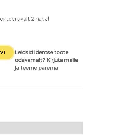
rienteeruvalt 2 nädal
VI
Leidsid identse toote
odavamalt? Kirjuta meile
ja teeme parema
M