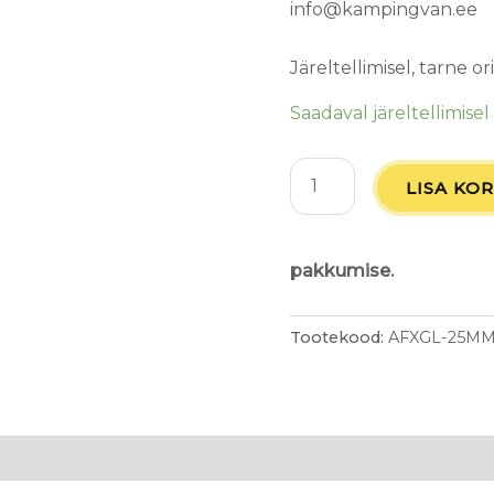
info@kampingvan.ee
Järeltellimisel, tarne o
Saadaval järeltellimisel
LISA KOR
pakkumise.
Tootekood:
AFXGL-25M