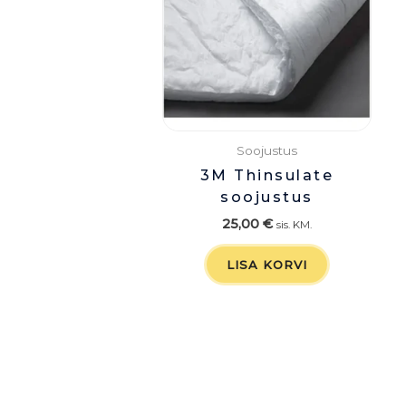
Soojustus
3M Thinsulate
soojustus
25,00
€
sis. KM.
LISA KORVI