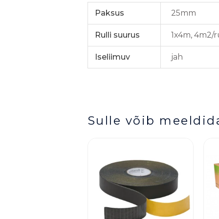
Paksus
25mm
Rulli suurus
1x4m, 4m2/r
Iseliimuv
jah
Sulle võib meeldid