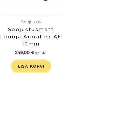
Soojustus
Soojustusmatt
liimiga Armaflex AF
10mm
249,00
€
sis. KM.
LISA KORVI