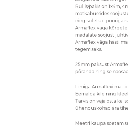
Rullis/pakis on 1x4m, 
matkabussides soojustu
ning suletud pooriga is
Armaflex väga kõrgete 
madalate soojust juht
Armaflex väga hästi ma
tegemiseks.
25mm paksust Armaflex
põranda ning seinaosad
Liimiga Armaflexi matti
Eemalda kile ning kleeb
Tarvis on vaja osta ka i
ühenduskohad ära tih
Meetri kaupa soetamisek