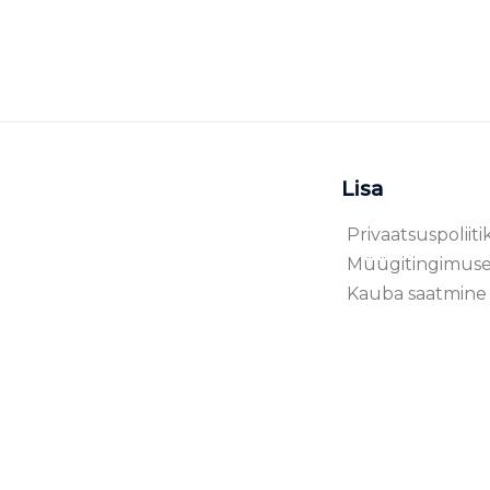
Lisa
Privaatsuspoliiti
Müügitingimus
Kauba saatmine 