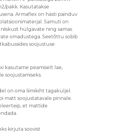
4m2/pakk. Kasutatakse
sena. Armaflex on hästi painduv
olatsioonimaterjal. Samuti on
niiskust hülgavate ning samas
ivate omadustega. Seetõttu sobib
tkabussides soojustuse
i kasutame peamiselt lae,
e soojustamiseks.
del on oma liimikiht tagaküljel.
i matt soojustatavale pinnale.
soleerteip, et mattide
endada.
s kirjuta soovist