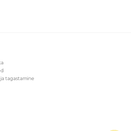
ka
ed
ja tagastamine