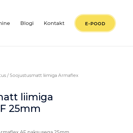
mine
Blogi
Kontakt
E-POOD
tus
/ Soojustusmatt liimiga Armaflex
att liimiga
AF 25mm
 Armaflex AF paksusega 25mm.