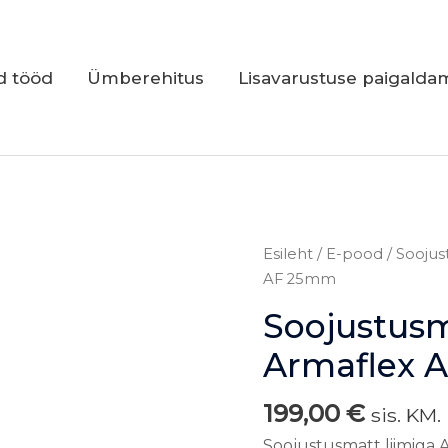
d tööd
Ümberehitus
Lisavarustuse paigalda
Soojustusmatt
Esileht
/
E-pood
/
Soojus
liimiga
AF 25mm
Armaflex
Soojustusm
AF
25mm
Armaflex 
kogus
199,00
€
sis. KM.
Soojustusmatt liimiga