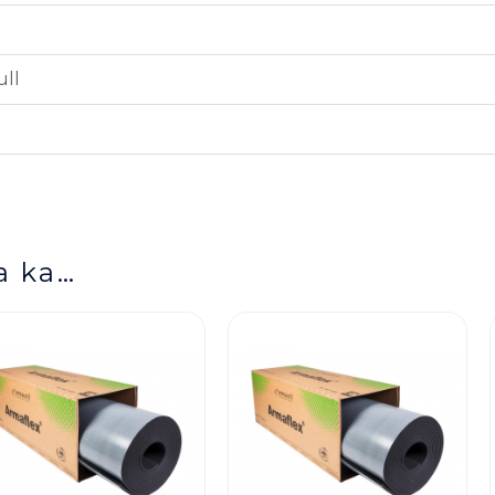
ull
a ka…