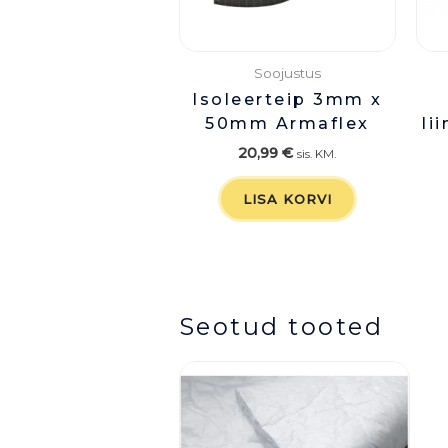
Soojustus
Isoleerteip 3mm x
50mm Armaflex
li
20,99
€
sis. KM.
LISA KORVI
Seotud tooted