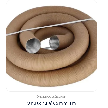
Õhujaotussüsteem
Õhutoru Ø65mm 1m