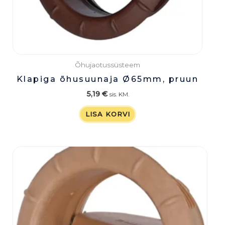
Õhujaotussüsteem
Klapiga õhusuunaja Ø65mm, pruun
5,19
€
sis. KM.
LISA KORVI