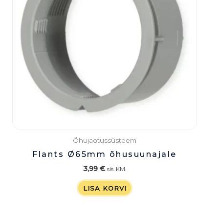
Õhujaotussüsteem
Flants Ø65mm õhusuunajale
3,99
€
sis. KM.
LISA KORVI