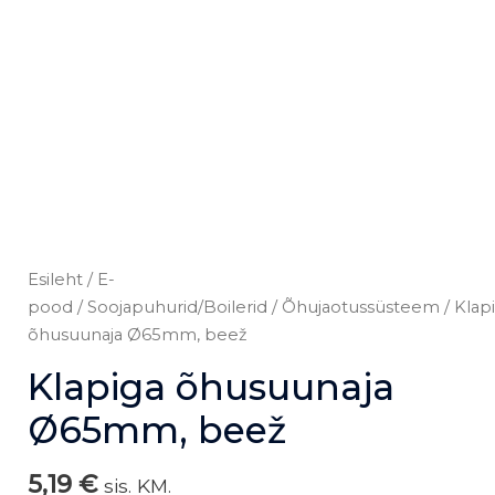
Esileht
/
E-
pood
/
Soojapuhurid/Boilerid
/
Õhujaotussüsteem
/ Klap
õhusuunaja Ø65mm, beež
Klapiga õhusuunaja
Ø65mm, beež
5,19
€
sis. KM.