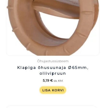
Õhujaotussüsteem
Klapiga õhusuunaja Ø65mm,
oliivipruun
5,19
€
sis. KM.
LISA KORVI