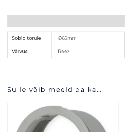
Lisainfo
Sobib torule
Ø65mm
Värvus
Beež
Sulle võib meeldida ka…