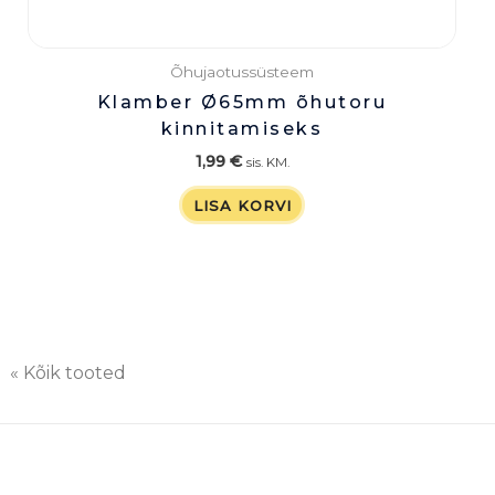
Õhujaotussüsteem
Klamber Ø65mm õhutoru
kinnitamiseks
1,99
€
sis. KM.
LISA KORVI
« Kõik tooted