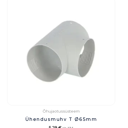
Õhujaotussüsteem
Ühendusmuhv T Ø65mm
5,29
€