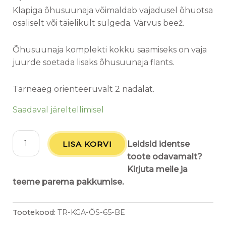
Klapiga õhusuunaja võimaldab vajadusel õhuotsa
osaliselt või täielikult sulgeda. Värvus beež.
Õhusuunaja komplekti kokku saamiseks on vaja
juurde soetada lisaks õhusuunaja flants.
Tarneaeg orienteeruvalt 2 nädalat.
Saadaval järeltellimisel
LISA KORVI
Leidsid identse
toote odavamalt?
Kirjuta meile ja
teeme parema pakkumise.
Tootekood:
TR-KGA-ÕS-65-BE