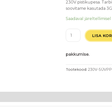
230V pistikupesa. Tarb
soovitame kasutada 3G
Saadaval järeltellimisel
LISA KOR
pakkumise.
Tootekood:
230V-SÜVP