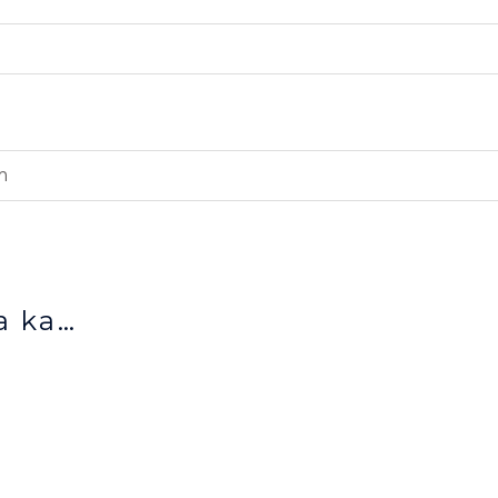
m
a ka…