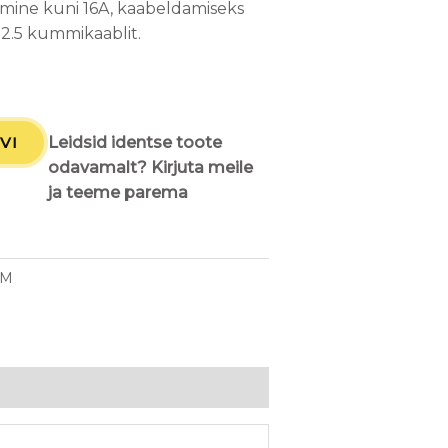
imine kuni 16A, kaabeldamiseks
2.5 kummikaablit.
VI
Leidsid identse toote
odavamalt? Kirjuta meile
ja teeme parema
PM