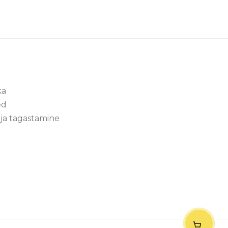
ka
ed
ja tagastamine