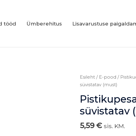
d tööd
Ümberehitus
Lisavarustuse paigalda
Pistikupesa
Esileht
/
E-pood
/
Pistiku
lapsekaitsega,
süvistatav (must)
süvistatav
Pistikupesa
(must)
kogus
süvistatav 
5,59
€
sis. KM.