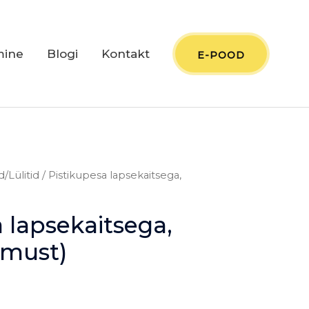
mine
Blogi
Kontakt
E-POOD
d/Lülitid
/ Pistikupesa lapsekaitsega,
 lapsekaitsega,
(must)