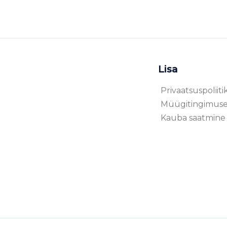
Lisa
Privaatsuspoliiti
Müügitingimus
Kauba saatmine 