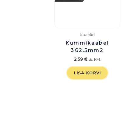
Kaablid
Kummikaabel
3G2.5mm2
2,59
€
sis. KM.
LISA KORVI