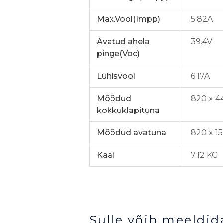
Max.Vool(Impp)
5.82A
Avatud ahela
39.4V
pinge(Voc)
Lühisvool
6.17A
Mõõdud
820 x 4
kokkuklapituna
Mõõdud avatuna
820 x 1
Kaal
7.12 KG
Sulle võib meeldid