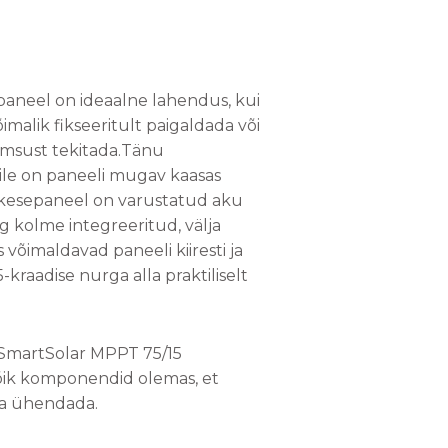
.
paneel on ideaalne lahendus, kui
malik fikseeritult paigaldada või
võimsust tekitada.Tänu
ile on paneeli mugav kaasas
äikesepaneel on varustatud aku
kolme integreeritud, välja
s võimaldavad paneeli kiiresti ja
5-kraadise nurga alla praktiliselt
 SmartSolar MPPT 75/15
kõik komponendid olemas, et
a ühendada.