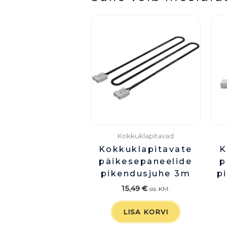
Kokkuklapitavad
Kokkuklapitavate
K
päikesepaneelide
p
pikendusjuhe 3m
p
15,49
€
sis. KM.
LISA KORVI