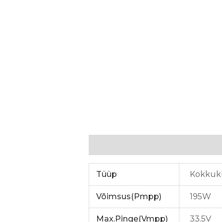
Lisainfo
Tüüp
Kokkukl
Võimsus(Pmpp)
195W
Max.Pinge(Vmpp)
33.5V