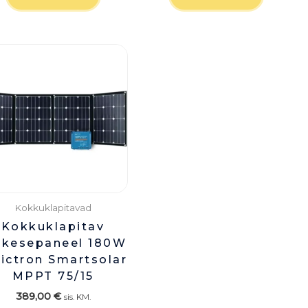
Kokkuklapitavad
Kokkuklapitav
ikesepaneel 180W
Victron Smartsolar
MPPT 75/15
389,00
€
sis. KM.