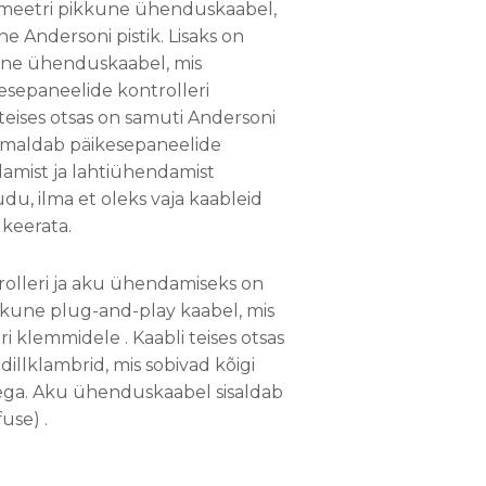
0 meetri pikkune ühenduskaabel,
ne Andersoni pistik. Lisaks on
kune ühenduskaabel, mis
esepaneelide kontrolleri
teises otsas on samuti Andersoni
õimaldab päikesepaneelide
damist ja lahtiühendamist
du, ilma et oleks vaja kaableid
i keerata.
rolleri ja aku ühendamiseks on
kkune plug-and-play kaabel, mis
 klemmidele . Kaabli teises otsas
illklambrid, mis sobivad kõigi
ega. Aku ühenduskaabel sisaldab
use) .