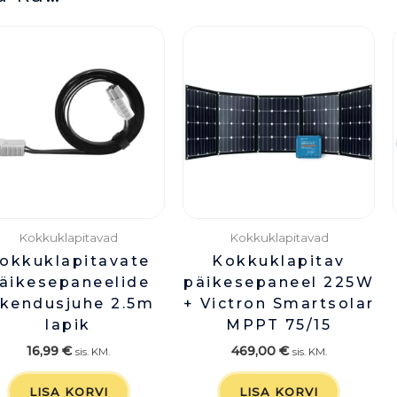
Kokkuklapitavad
Kokkuklapitavad
okkuklapitavate
Kokkuklapitav
äikesepaneelide
päikesepaneel 225W
ikendusjuhe 2.5m
+ Victron Smartsolar
lapik
MPPT 75/15
16,99
€
469,00
€
sis. KM.
sis. KM.
LISA KORVI
LISA KORVI