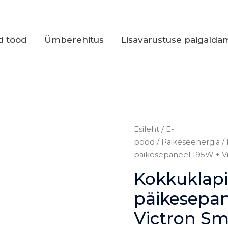
d tööd
Ümberehitus
Lisavarustuse paigalda
Kokkuklapitav
Esileht
/
E-
päikesepaneel
pood
/
Päikeseenergia
/
195W
päikesepaneel 195W + Vi
+
Kokkuklapi
Victron
Smartsolar
päikesepan
MPPT
Victron Sm
75/15