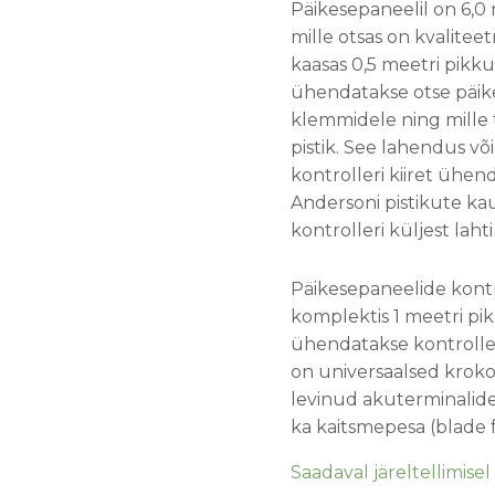
Päikesepaneelil on 6,
mille otsas on kvaliteet
kaasas 0,5 meetri pik
ühendatakse otse päik
klemmidele ning mille 
pistik. See lahendus v
kontrolleri kiiret ühen
Andersoni pistikute kau
kontrolleri küljest laht
Päikesepaneelide kont
komplektis 1 meetri pi
ühendatakse kontrolleri
on universaalsed krokod
levinud akuterminalid
ka kaitsmepesa (blade f
Saadaval järeltellimisel