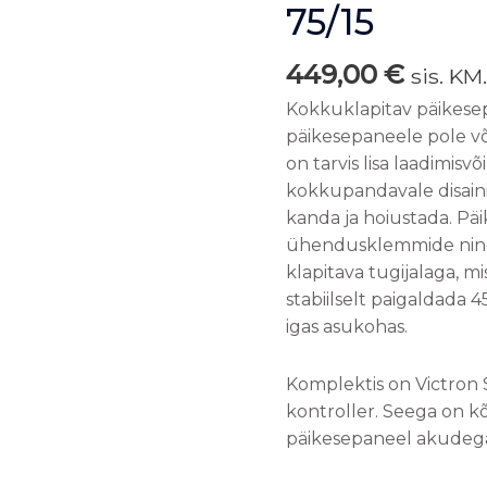
kogus
75/15
449,00
€
sis. KM
Kokkuklapitav päikese
päikesepaneele pole või
on tarvis lisa laadimis
kokkupandavale disain
kanda ja hoiustada. P
ühendusklemmide ning 
klapitava tugijalaga, mi
stabiilselt paigaldada 4
igas asukohas.
Komplektis on Victron
kontroller. Seega on 
päikesepaneel akudeg