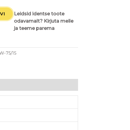
VI
Leidsid identse toote
odavamalt? Kirjuta meile
ja teeme parema
W-75/15