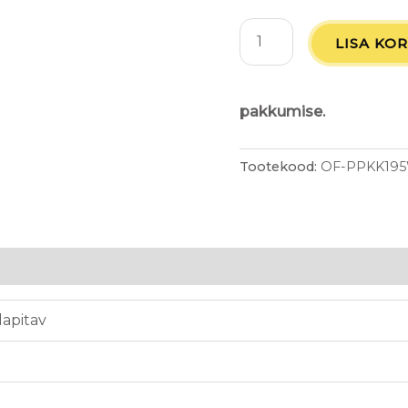
LISA KOR
pakkumise.
Tootekood:
OF-PPKK195
apitav