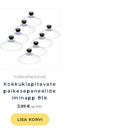
Kokkuklapitavad
Kokkuklapitavate
päikesepaneelide
iminapp 8tk
3,99
€
sis. KM.
LISA KORVI