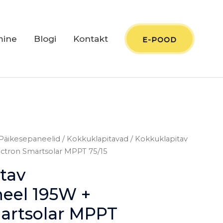
mine
Blogi
Kontakt
E-POOD
Päikesepaneelid
/
Kokkuklapitavad
/ Kokkuklapitav
ctron Smartsolar MPPT 75/15
tav
eel 195W +
artsolar MPPT