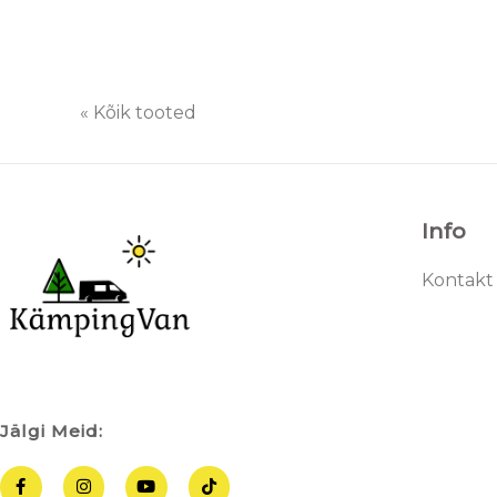
« Kõik tooted
Info
Kontakt
Jälgi Meid:
F
I
Y
T
a
n
o
i