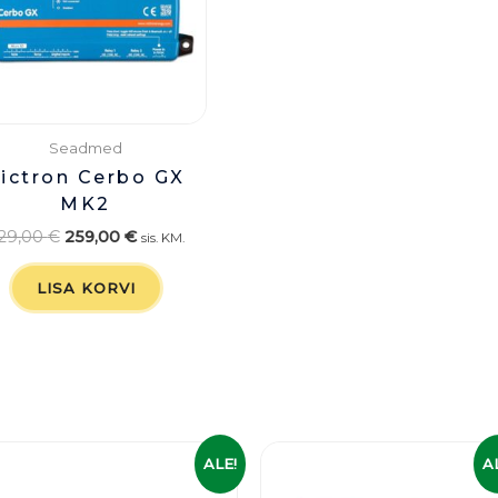
Seadmed
ictron Cerbo GX
MK2
29,00
€
259,00
€
sis. KM.
LISA KORVI
Algne
Praegune
Algne
Praegu
ALE!
A
hind
hind
hind
hind
oli:
on:
oli:
on: