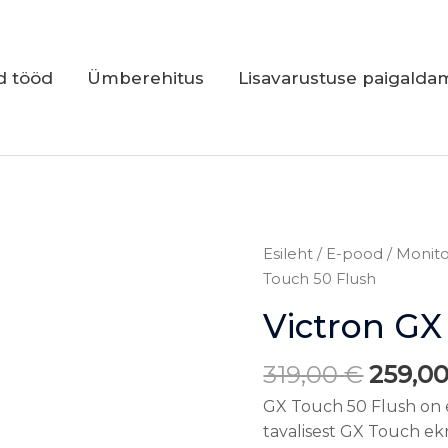
d tööd
Ümberehitus
Lisavarustuse paigalda
Algne
Victron
Esileht
/
E-pood
/
Monit
hind
GX
Touch 50 Flush
oli:
Touch
Victron GX
319,00
50
Flush
319,00
€
259,0
kogus
GX Touch 50 Flush on e
tavalisest GX Touch ekr