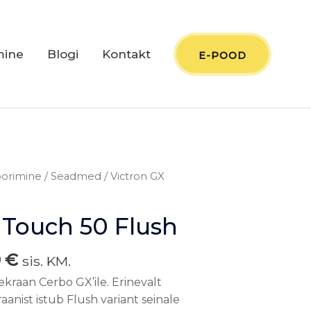
mine
Blogi
Kontakt
E-POOD
Praegune
oorimine
/
Seadmed
/ Victron GX
hind
on:
 Touch 50 Flush
 €.
259,00 €.
0
€
sis. KM.
kraan Cerbo GX’ile. Erinevalt
aanist istub Flush variant seinale