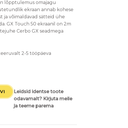
 on lõpptulemus omajagu
puutetundlik ekraan annab kohese
st ja võimaldavad sätteid ühe
da. GX Touch 50 ekraanil on 2m
itejuhe Cerbo GX seadmega
teeruvalt 2-5 tööpäeva
VI
Leidsid identse toote
odavamalt? Kirjuta meile
ja teeme parema