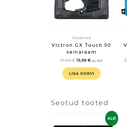
Seadmed
Victron GX Touch 50
V
seinaraam
19,99
€
15,99
€
3
sis. KM.
LISA KORVI
Seotud tooted
Algne
Praegune
ALE!
hind
hind
oli:
on: