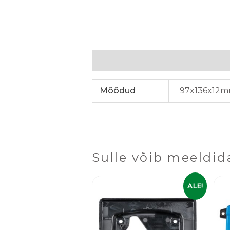
Lisainfo
Mõõdud
97x136x12
Sulle võib meeldid
Algne
Praegune
ALE!
hind
hind
oli:
on:
19,99 €.
15,99 €.