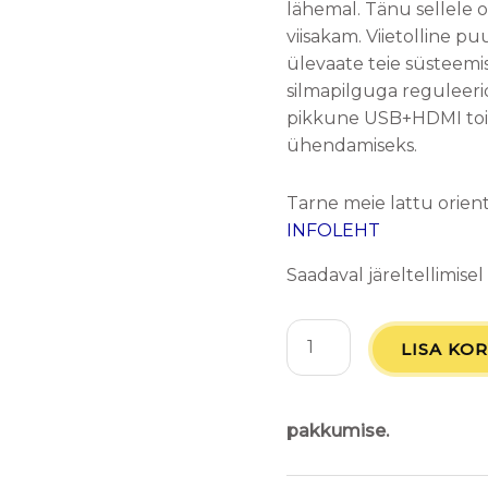
lähemal. Tänu sellele
viisakam. Viietolline 
ülevaate teie süsteemi
silmapilguga reguleeri
pikkune USB+HDMI to
ühendamiseks.
Tarne meie lattu orien
INFOLEHT
Saadaval järeltellimisel
LISA KOR
pakkumise.