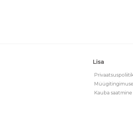
Lisa
Privaatsuspoliiti
Müügitingimus
Kauba saatmine 