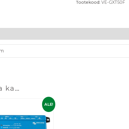
Tootekood:
VE-GXT50F
mm
a ka…
Algne
Praegune
ALE!
hind
hind
oli:
on:
329,00 €.
259,00 €.