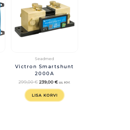
€.
299,00 €.
239,00 €.
Seadmed
Victron Smartshunt
2000A
299,00
€
239,00
€
sis. KM.
LISA KORVI