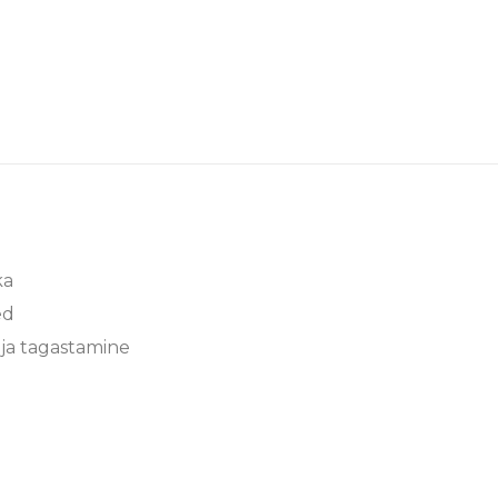
ka
ed
ja tagastamine