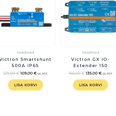
129,00 €.
109,00 €.
165,00 €.
135,00 
Seadmed
Seadmed
Victron Smartshunt
Victron GX IO-
500A IP65
Extender 150
129,00
€
109,00
€
165,00
€
135,00
€
sis. KM.
sis. KM.
LISA KORVI
LISA KORVI