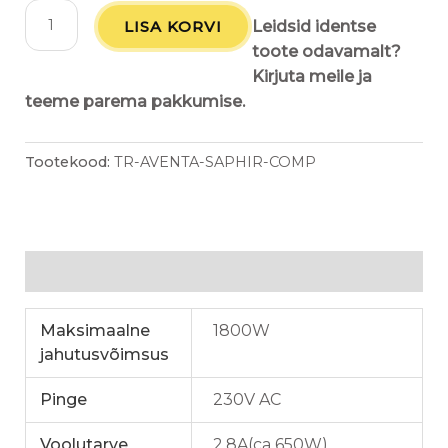
LISA KORVI
Leidsid identse
toote odavamalt?
Kirjuta meile ja
teeme parema pakkumise.
Tootekood:
TR-AVENTA-SAPHIR-COMP
Lisainfo
Maksimaalne
1800W
jahutusvõimsus
Pinge
230V AC
Voolutarve
2.8A(ca 650W)