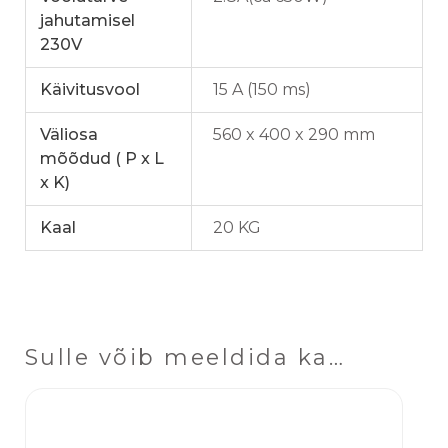
jahutamisel
230V
Käivitusvool
15 A (150 ms)
Väliosa
560 x 400 x 290 mm
mõõdud ( P x L
x K)
Kaal
20 KG
Sulle võib meeldida ka…