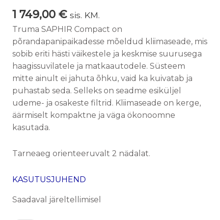
1 749,00
€
sis. KM.
Truma SAPHIR Compact on
põrandapanipaikadesse mõeldud kliimaseade, mis
sobib eriti hästi väikestele ja keskmise suurusega
haagissuvilatele ja matkaautodele. Süsteem
mitte ainult ei jahuta õhku, vaid ka kuivatab ja
puhastab seda. Selleks on seadme esiküljel
udeme- ja osakeste filtrid. Kliimaseade on kerge,
äärmiselt kompaktne ja väga ökonoomne
kasutada.
Tarneaeg orienteeruvalt 2 nädalat.
KASUTUSJUHEND
Saadaval järeltellimisel