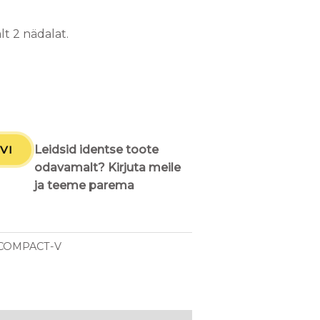
t 2 nädalat.
VI
Leidsid identse toote
odavamalt? Kirjuta meile
ja teeme parema
-COMPACT-V