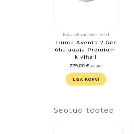
Katusekonditsioneerid
Truma Aventa 2.Gen
õhujagaja Premium,
kivihall
279,00
€
sis. KM.
LISA KORVI
Seotud tooted