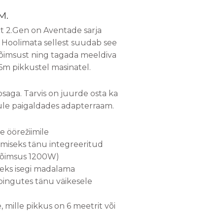
M.
 2.Gen on Aventade sarja
 Hoolimata sellest suudab see
õimsust ning tagada meeldiva
6m pikkustel masinatel.
osaga. Tarvis on juurde osta ka
ule paigaldades adapterraam.
e öörežiimile
miseks tänu integreeritud
võimsus 1200W)
iseks isegi madalama
ingutes tänu väikesele
le, mille pikkus on 6 meetrit või