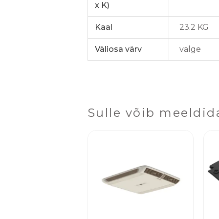
x K)
Kaal
23.2 KG
Väliosa värv
valge
Sulle võib meeldid