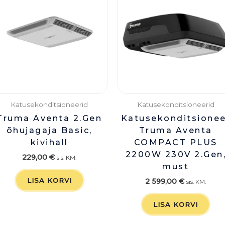
Katusekonditsioneerid
Katusekonditsioneerid
Truma Aventa 2.Gen
Katusekonditsionee
õhujagaja Basic,
Truma Aventa
kivihall
COMPACT PLUS
2200W 230V 2.Gen
229,00
€
sis. KM.
must
LISA KORVI
2 599,00
€
sis. KM.
LISA KORVI