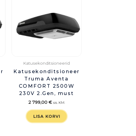
Katusekonditsioneerid
r
Katusekonditsioneer
Truma Aventa
COMFORT 2500W
,
230V 2.Gen, must
2 799,00
€
sis. KM.
LISA KORVI