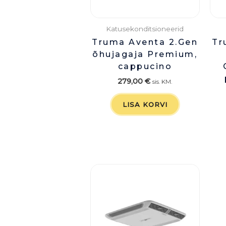
Katusekonditsioneerid
Truma Aventa 2.Gen
Tr
õhujagaja Premium,
cappucino
279,00
€
sis. KM.
LISA KORVI