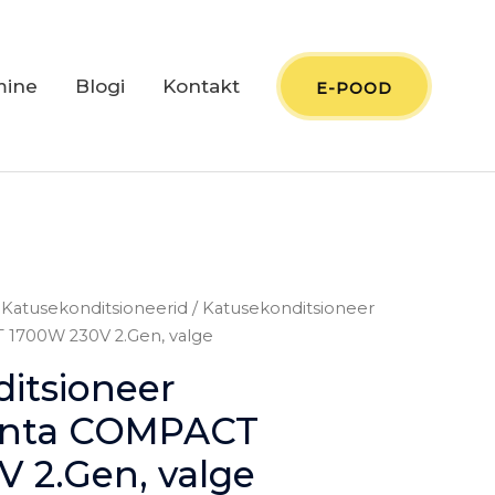
mine
Blogi
Kontakt
E-POOD
/
Katusekonditsioneerid
/ Katusekonditsioneer
1700W 230V 2.Gen, valge
itsioneer
enta COMPACT
 2.Gen, valge