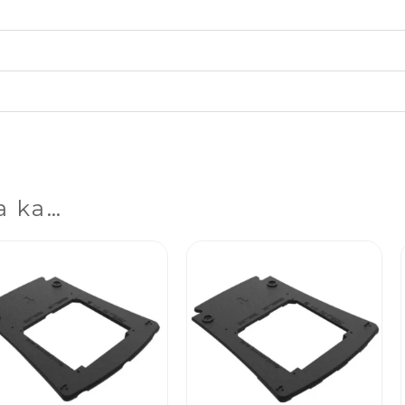
a ka…