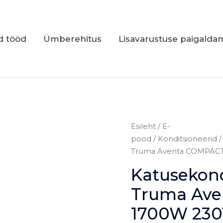
d tööd
Ümberehitus
Lisavarustuse paigalda
Katusekonditsioneer
Esileht
/
E-
Truma
pood
/
Konditsioneerid
Aventa
Truma Aventa COMPACT 
COMPACT
Katusekond
1700W
230V
Truma Av
2.Gen,
1700W 230V
valge