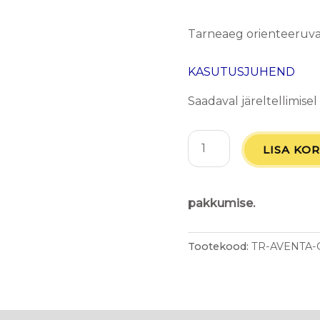
Tarneaeg orienteeruval
KASUTUSJUHEND
Saadaval järeltellimisel
LISA KOR
pakkumise.
Tootekood:
TR-AVENTA