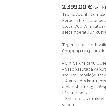
kogus
2 399,00
€
sis. K
Truma Aventa Compact
kergeim konditsioneer.
toota 1700 W jahutusv
sisetemperatuuri kuni 
Tegemist on ainult väli
õhujagaja ning kaubik
– Eriti vaikne tänu uuel
– Saab kasutada ka küt
soojuspumbale(kütte
– Alati valmis kasutam
elektriohutusega kämp
käivitusvoolule
– Eriti sobilik sõidukite
vähem