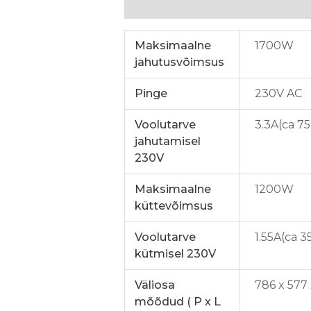
Lisainfo
Maksimaalne
1700W
jahutusvõimsus
Pinge
230V AC
Voolutarve
3.3A(ca 7
jahutamisel
230V
Maksimaalne
1200W
küttevõimsus
Voolutarve
1.55A(ca 
kütmisel 230V
Väliosa
786 x 577
mõõdud ( P x L