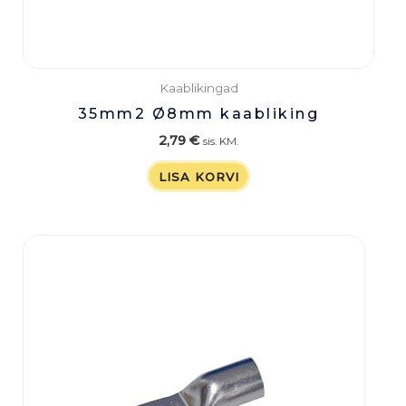
Kaablikingad
35mm2 Ø8mm kaabliking
2,79
€
sis. KM.
LISA KORVI