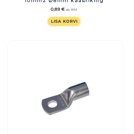
10mm2 Ø8mm kaabliking
0,89
€
sis. KM.
LISA KORVI