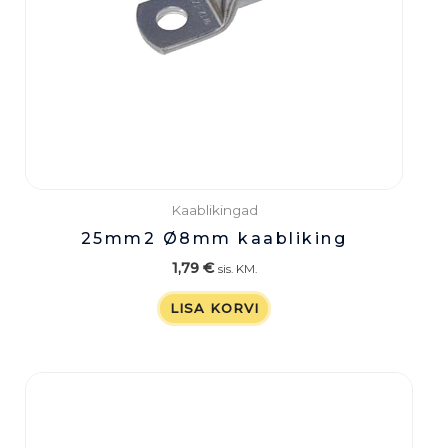
Kaablikingad
25mm2 Ø8mm kaabliking
1,79
€
sis. KM.
LISA KORVI