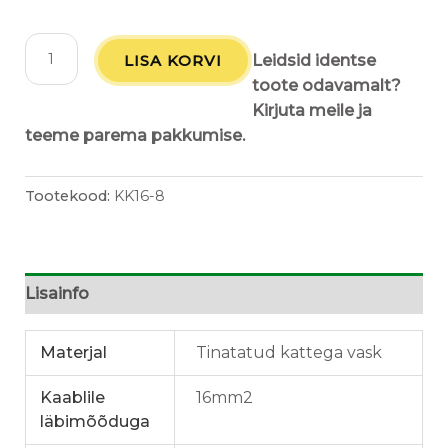
LISA KORVI
Leidsid identse
toote odavamalt?
Kirjuta meile ja
teeme parema pakkumise.
Tootekood:
KK16-8
Lisainfo
Materjal
Tinatatud kattega vask
Kaablile
16mm2
läbimõõduga