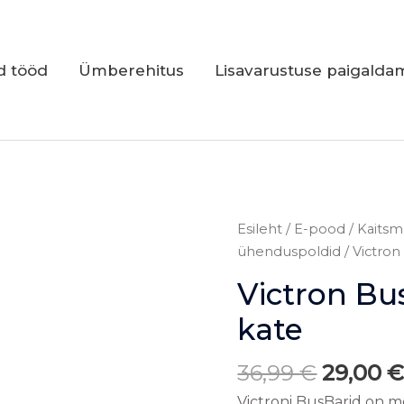
d tööd
Ümberehitus
Lisavarustuse paigalda
Algne
Victron
Esileht
/
E-pood
/
Kaitsm
hind
BusBar
ühenduspoldid
/ Victron
oli:
150A
Victron Bu
36,99 €
6P
+
kate
kate
kogus
36,99
€
29,00
Victroni BusBarid on 