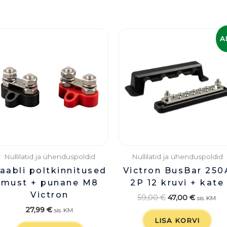
Algne
Praegun
A
hind
hind
oli:
on:
59,00 €.
47,00 €.
Nullilatid ja ühenduspoldid
Nullilatid ja ühenduspoldid
aabli poltkinnitused
Victron BusBar 250
must + punane M8
2P 12 kruvi + kate
Victron
59,00
€
47,00
€
sis. KM.
27,99
€
sis. KM.
LISA KORVI