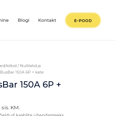
mine
Blogi
Kontakt
E-POOD
Praegune
ed/kilbid
/
Nullilatid ja
hind
 BusBar 150A 6P + kate
on:
sBar 150A 6P +
.
29,00 €.
€
sis. KM.
mõeldud kaablite ühendamiseks