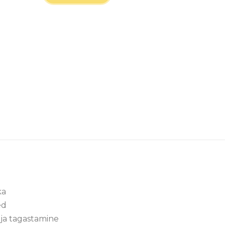
ka
ed
ja tagastamine