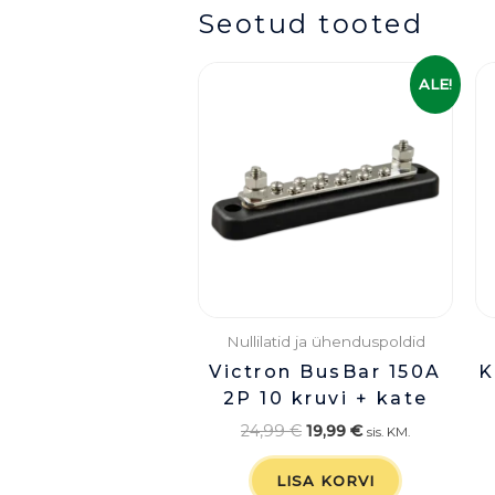
Seotud tooted
Algne
Praegune
ALE!
hind
hind
oli:
on:
24,99 €.
19,99 €.
Nullilatid ja ühenduspoldid
Victron BusBar 150A
K
2P 10 kruvi + kate
24,99
€
19,99
€
sis. KM.
LISA KORVI