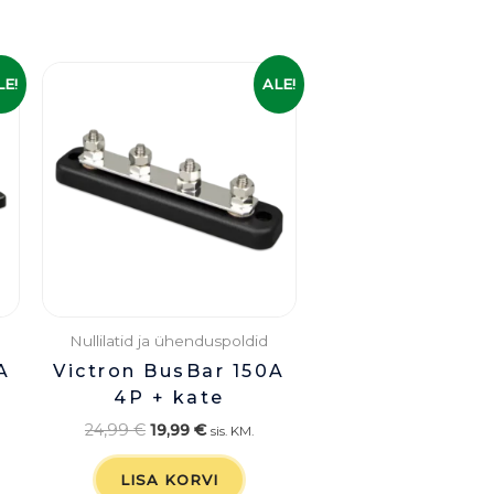
e
Algne
Praegune
LE!
ALE!
hind
hind
oli:
on:
24,99 €.
19,99 €.
Nullilatid ja ühenduspoldid
A
Victron BusBar 150A
4P + kate
24,99
€
19,99
€
sis. KM.
LISA KORVI