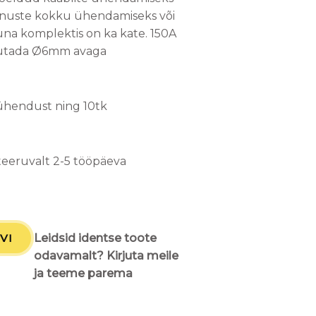
miinuste kokku ühendamiseks või
kuna komplektis on ka kate. 150A
asutada Ø6mm avaga
tühendust ning 10tk
teeruvalt 2-5 tööpäeva
VI
Leidsid identse toote
odavamalt? Kirjuta meile
ja teeme parema