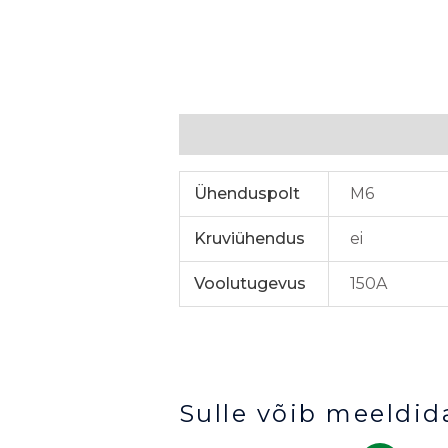
Lisainfo
Ühenduspolt
M6
Kruviühendus
ei
Voolutugevus
150A
Sulle võib meeldid