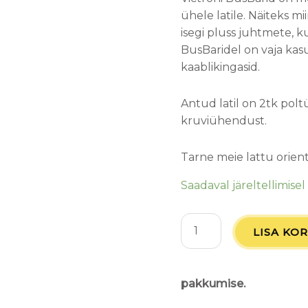
ühele latile. Näiteks 
isegi pluss juhtmete, 
BusBaridel on vaja k
kaablikingasid.
Antud latil on 2tk pol
kruviühendust.
Tarne meie lattu orien
Saadaval järeltellimisel
LISA KOR
pakkumise.