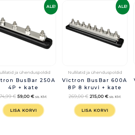
Algne
Praegune
Algne
Praegune
ALE!
ALE!
hind
hind
hind
hind
oli:
on:
oli:
on:
74,99 €.
59,00 €.
269,00 €.
215,00 €.
ullilatid ja ühenduspoldid
Nullilatid ja ühenduspoldid
ctron BusBar 250A
Victron BusBar 600A
4P + kate
8P 8 kruvi + kate
74,99
€
59,00
€
269,00
€
215,00
€
sis. KM.
sis. KM.
LISA KORVI
LISA KORVI