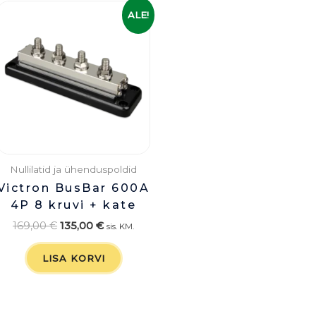
Algne
Praegune
ALE!
hind
hind
oli:
on:
169,00 €.
135,00 €.
Nullilatid ja ühenduspoldid
Victron BusBar 600A
4P 8 kruvi + kate
169,00
€
135,00
€
sis. KM.
LISA KORVI