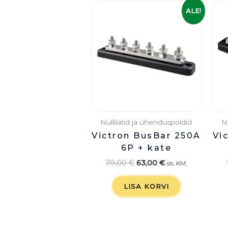
Algne
Praegune
ALE!
hind
hind
oli:
on:
79,00 €.
63,00 €.
Nullilatid ja ühenduspoldid
N
Victron BusBar 250A
Vi
6P + kate
79,00
€
63,00
€
sis. KM.
LISA KORVI