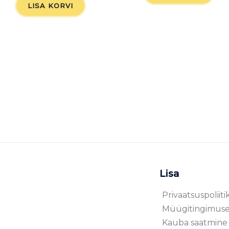
LISA KORVI
Lisa
Privaatsuspoliiti
Müügitingimus
Kauba saatmine 