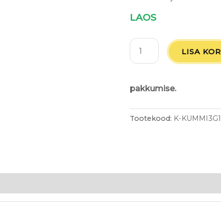
LAOS
LISA KOR
pakkumise.
Tootekood:
K-KUMMI3G1