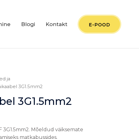
mine
Blogi
Kontakt
E-POOD
d ja
ikaabel 3G1.5mm2
bel 3G1.5mm2
 3G1.5mm2. Mõeldud väiksemate
damiseks matkabussides.