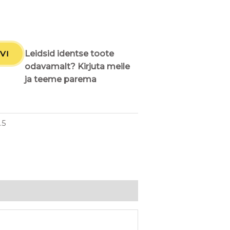
VI
Leidsid identse toote
odavamalt? Kirjuta meile
ja teeme parema
.5