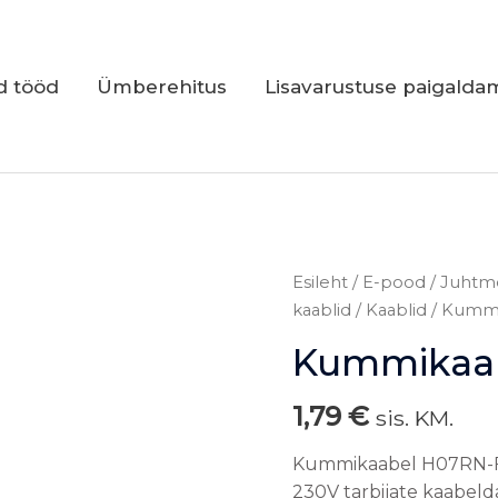
d tööd
Ümberehitus
Lisavarustuse paigalda
Kummikaabel
Esileht
/
E-pood
/
Juhtme
3G1.5mm2
kaablid
/
Kaablid
/ Kumm
kogus
Kummikaa
1,79
€
sis. KM.
Kummikaabel H07RN-F
230V tarbijate kaabel