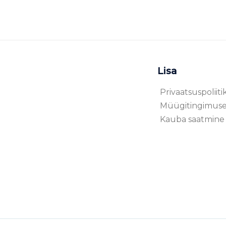
Lisa
Privaatsuspoliiti
Müügitingimus
Kauba saatmine 