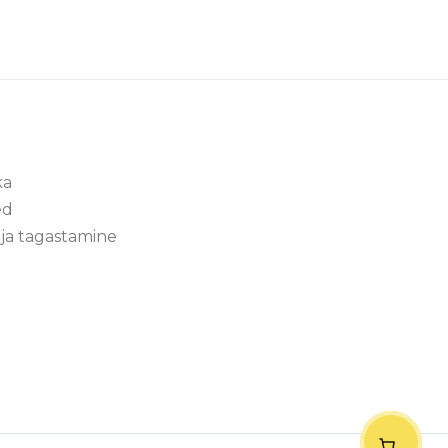
ka
ed
ja tagastamine