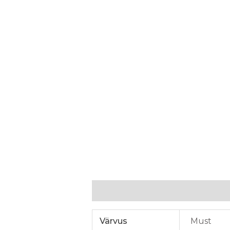
Lisainfo
Värvus
Must