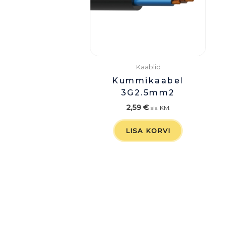
Kaablid
Kummikaabel
3G2.5mm2
2,59
€
sis. KM.
LISA KORVI