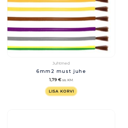
Juhtmed
6mm2 must juhe
1,79
€
sis. KM.
LISA KORVI