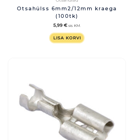
Otsahülsid
Otsahülss 6mm2/12mm kraega
(100tk)
5,99
€
sis. KM.
LISA KORVI