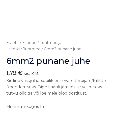
Esileht
/
E-pood
/
Juhtmed ja
kaablid
/
Juhtmed
/ 6mm2 punane juhe
6mm2 punane juhe
1,79
€
sis. KM.
Kiuline vaskjuhe, sobilik erinevate tarbijate/lülitite
ühendamiseks. Õige kaabli jämeduse valimiseks
tutvu pildiga või loe meie blogipostitust.
Miinimumkogus 1m