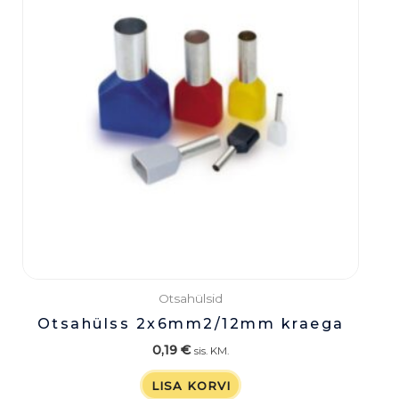
Otsahülsid
Otsahülss 2x6mm2/12mm kraega
0,19
€
sis. KM.
LISA KORVI