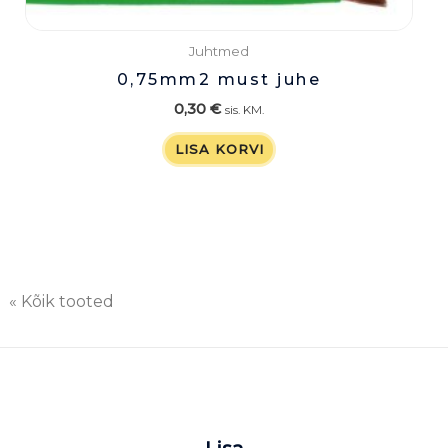
Juhtmed
0,75mm2 must juhe
0,30
€
sis. KM.
LISA KORVI
« Kõik tooted