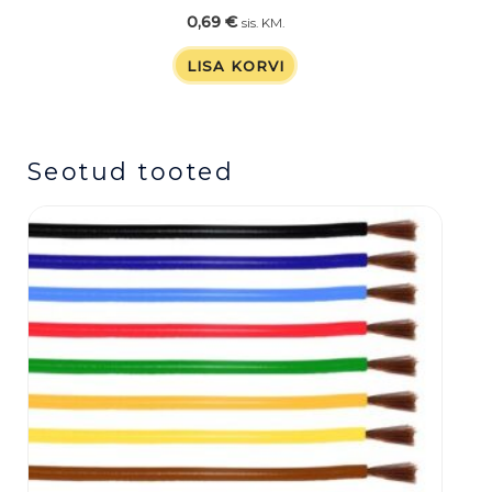
0,69
€
sis. KM.
LISA KORVI
Seotud tooted