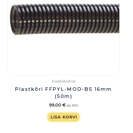
Kaablikaitse
Plastkõri FFPYL-MOD-BS 16mm
(50m)
99,00
€
sis. KM.
LISA KORVI