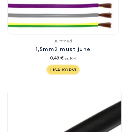
Juhtmed
1,5mm2 must juhe
0,49
€
sis. KM.
LISA KORVI