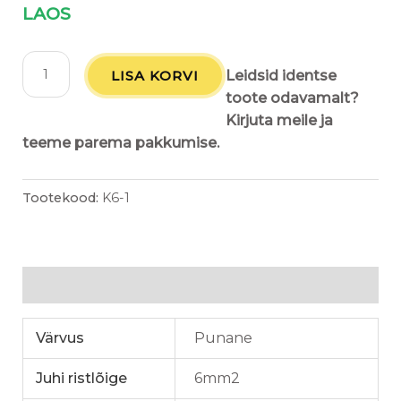
LAOS
LISA KORVI
Leidsid identse
toote odavamalt?
Kirjuta meile ja
teeme parema pakkumise.
Tootekood:
K6-1
Lisainfo
Värvus
Punane
Juhi ristlõige
6mm2