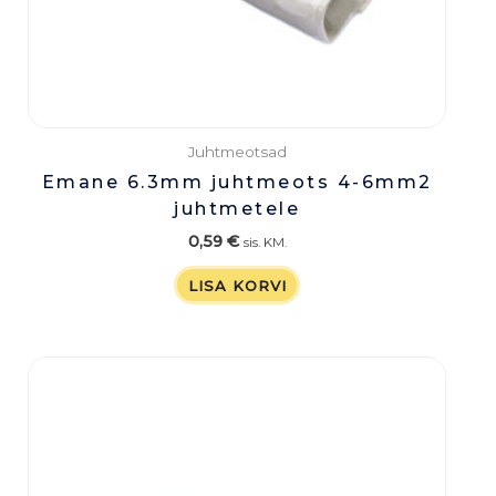
Juhtmeotsad
Emane 6.3mm juhtmeots 4-6mm2
juhtmetele
0,59
€
sis. KM.
LISA KORVI