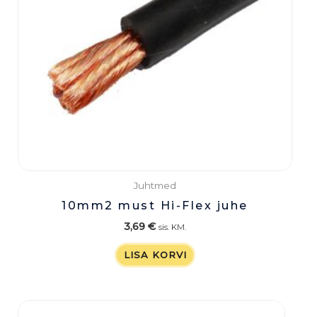
Juhtmed
10mm2 must Hi-Flex juhe
3,69
€
sis. KM.
LISA KORVI