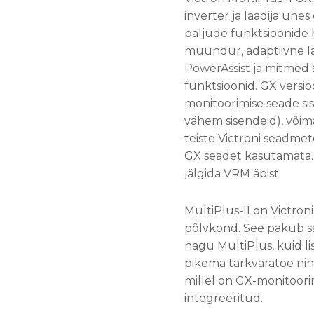
inverter ja laadija ühe
paljude funktsioonide 
muundur, adaptiivne l
PowerAssist ja mitmed 
funktsioonid. GX versio
monitoorimise seade sis
vähem sisendeid), võima
teiste Victroni seadme
GX seadet kasutamata.
jälgida VRM äpist.
MultiPlus-II on Victron
põlvkond. See pakub sa
nagu MultiPlus, kuid l
pikema tarkvaratoe nin
millel on GX-monitoor
integreeritud.