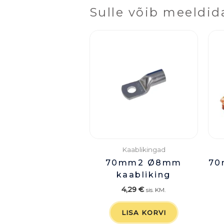
Sulle võib meeldid
Kaablikingad
70mm2 Ø8mm
70
kaabliking
4,29
€
sis. KM.
LISA KORVI