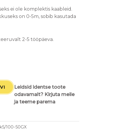
ks ei ole komplektis kaableid.
 pikkuseks on 0-5m, sobib kasutada
teeruvalt 2-5 tööpäeva.
VI
Leidsid identse toote
odavamalt? Kirjuta meile
ja teeme parema
k5/100-50GX