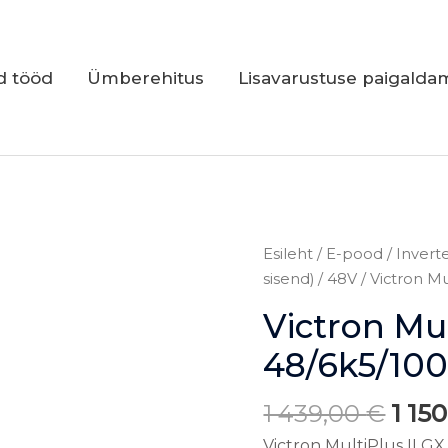
d tööd
Ümberehitus
Lisavarustuse paigalda
Alg
Victron
Esileht
/
E-pood
/
Inverte
hind
MultiPlus-
sisend)
/
48V
/ Victron Mu
oli:
II
Victron Mul
1
48/6k5/100-
439,
50
48/6k5/10
GX
kogus
1 439,00
€
1 15
Victron MultiPlus II G