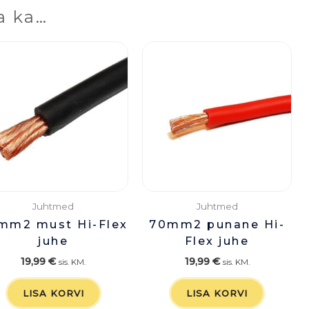
a ka…
Juhtmed
Juhtmed
mm2 must Hi-Flex
70mm2 punane Hi-
juhe
Flex juhe
19,99
€
19,99
€
sis. KM.
sis. KM.
LISA KORVI
LISA KORVI