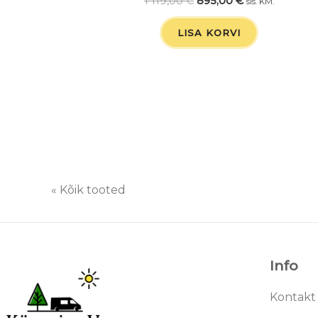
1 119,00
€
895,00
€
sis. KM.
LISA KORVI
« Kõik tooted
Info
Kontakt