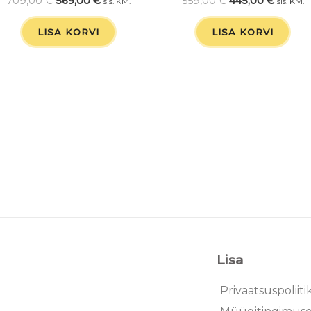
709,00
€
569,00
€
559,00
€
445,00
€
sis. KM.
sis. KM.
LISA KORVI
LISA KORVI
Lisa
Privaatsuspoliiti