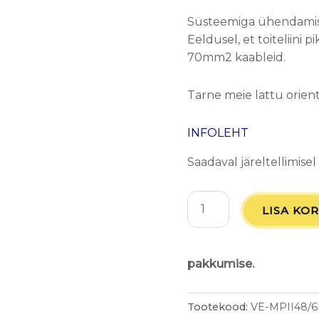
Süsteemiga ühendamise
Eeldusel, et toiteliini
70mm2 kaableid.
Tarne meie lattu orien
INFOLEHT
Saadaval järeltellimisel
LISA KOR
pakkumise.
Tootekood:
VE-MPII48/6