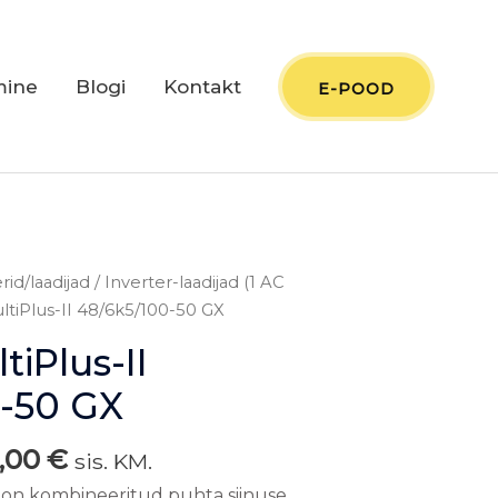
mine
Blogi
Kontakt
E-POOD
ne
Praegune
rid/laadijad
/
Inverter-laadijad (1 AC
hind
ltiPlus-II 48/6k5/100-50 GX
on:
tiPlus-II
1
00 €.
150,00 €.
0-50 GX
0,00
€
sis. KM.
X on kombineeritud puhta siinuse