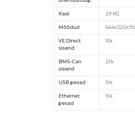
ühendustüüp
Kaal
29 KG
Mõõdud
644x320x1
VE.Direct
1tk
sisend
BMS-Can
2tk
sisend
USB pesad
1tk
Ethernet
1tk
pesad