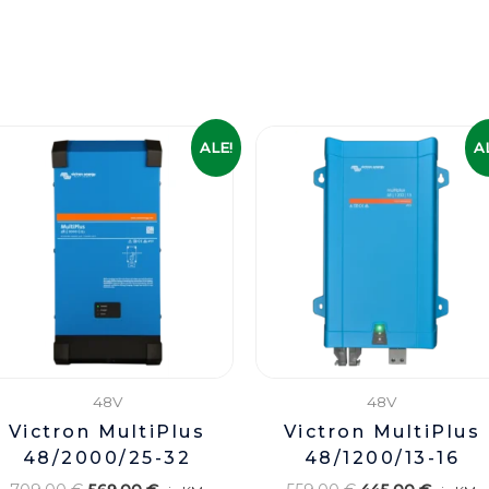
Algne
Praegune
Algne
Praegu
ALE!
A
hind
hind
hind
hind
oli:
on:
oli:
on:
709,00 €.
569,00 €.
559,00 €.
445,00 
48V
48V
Victron MultiPlus
Victron MultiPlus
48/2000/25-32
48/1200/13-16