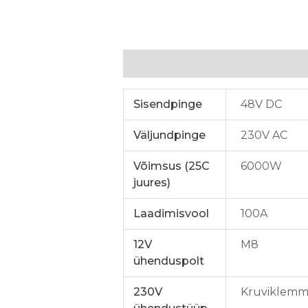
Lisainfo
Sisendpinge
48V DC
Väljundpinge
230V AC
Võimsus (25C
6000W
juures)
Laadimisvool
100A
12V
M8
ühenduspolt
230V
Kruviklemm