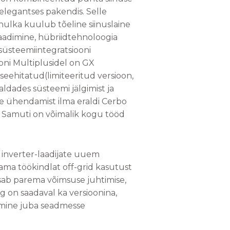
s elegantses pakendis. Selle
hulka kuulub tõeline siinuslaine
aadimine, hübriidtehnoloogia
süsteemiintegratsiooni
oni Multiplusidel on GX
seehitatud(limiteeritud versioon,
ldades süsteemi jälgimist ja
te ühendamist ilma eraldi Cerbo
 Samuti on võimalik kogu tööd
i inverter-laadijate uuem
ma töökindlat off-grid kasutust
isab parema võimsuse juhtimise,
g on saadaval ka versioonina,
imine juba seadmesse