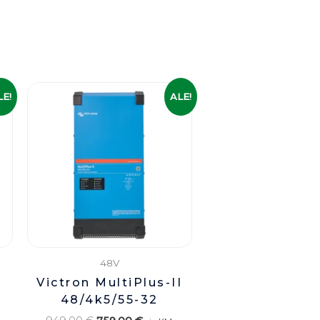
ne
Algne
Praegune
LE!
ALE!
hind
hind
oli:
on:
€.
949,00 €.
759,00 €.
48V
Victron MultiPlus-II
48/4k5/55-32