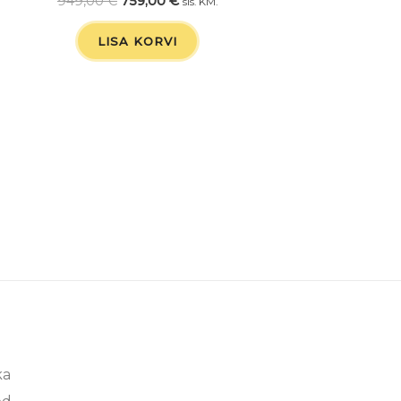
949,00
€
759,00
€
sis. KM.
LISA KORVI
ka