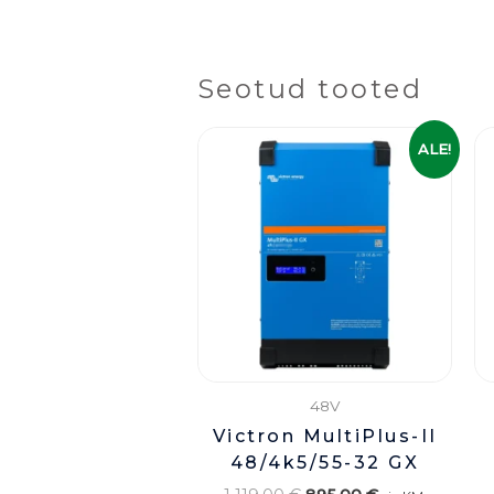
Seotud tooted
Algne
Praegune
ALE!
hind
hind
oli:
on:
1
895,00 €.
119,00 €.
48V
Victron MultiPlus-II
48/4k5/55-32 GX