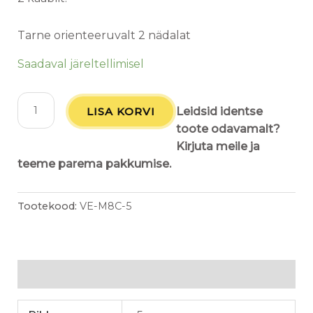
Tarne orienteeruvalt 2 nädalat
Saadaval järeltellimisel
LISA KORVI
Leidsid identse
toote odavamalt?
Kirjuta meile ja
teeme parema pakkumise.
Tootekood:
VE-M8C-5
Lisainfo