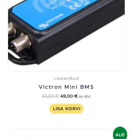
Lisatarvikud
Victron Mini BMS
65,00
€
49,00
€
sis. KM.
LISA KORVI
Algne
Praegune
ALE!
hind
hind