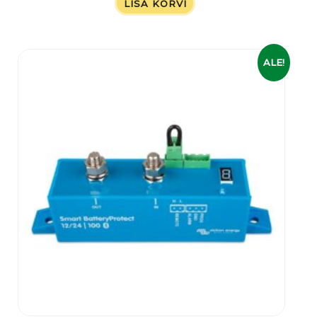
LISA KORVI
Algne
Praegune
ALE!
hind
hind
oli:
on:
99,00 €.
75,00 €.