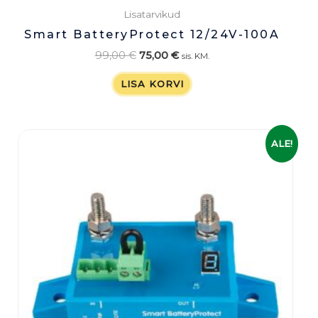
Lisatarvikud
Smart BatteryProtect 12/24V-100A
99,00
€
75,00
€
sis. KM.
LISA KORVI
Algne
Praegune
ALE!
hind
hind
oli:
on:
69,00 €.
55,00 €.