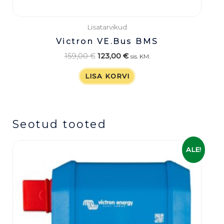
Lisatarvikud
Victron VE.Bus BMS
159,00
€
123,00
€
sis. KM.
LISA KORVI
Seotud tooted
Algne
Praegune
ALE!
hind
hind
oli:
on:
899,00 €.
719,00 €.