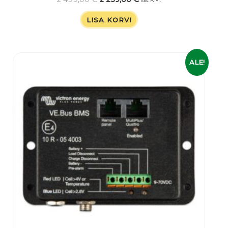
LISA KORVI
Algne
Praegune
ALE!
hind
hind
oli:
on:
159,00 €.
123,00 €.