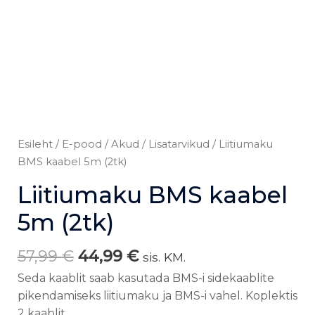
Esileht
/
E-pood
/
Akud
/
Lisatarvikud
/ Liitiumaku
BMS kaabel 5m (2tk)
Liitiumaku BMS kaabel
5m (2tk)
57,99
€
44,99
€
sis. KM.
Seda kaablit saab kasutada BMS-i sidekaablite
pikendamiseks liitiumaku ja BMS-i vahel. Koplektis
2 kaablit.