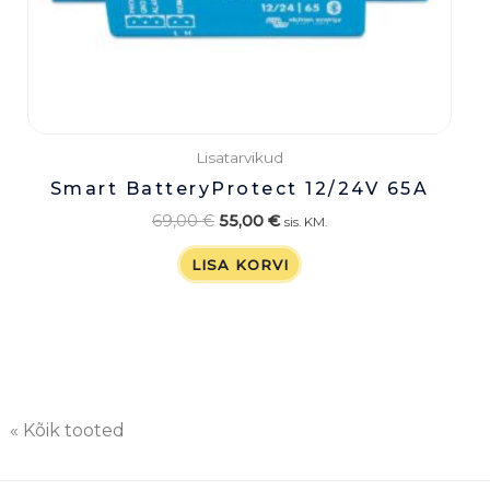
Lisatarvikud
Smart BatteryProtect 12/24V 65A
69,00
€
55,00
€
sis. KM.
LISA KORVI
« Kõik tooted