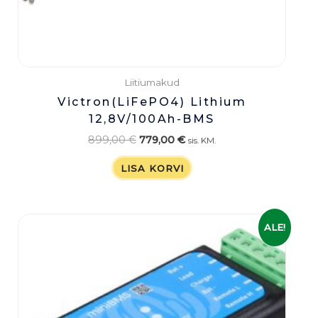
Liitiumakud
Victron(LiFePO4) Lithium
12,8V/100Ah-BMS
899,00
€
779,00
€
sis. KM.
LISA KORVI
Algne
Praegune
ALE!
hind
hind
oli:
on:
65,00 €.
49,00 €.