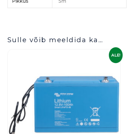
Pikkus
5m
Sulle võib meeldida ka…
Algne
Praegune
ALE!
hind
hind
oli:
on:
899,00 €.
779,00 €.